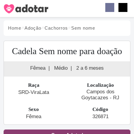
Buscar
Faceb
Instag
Menu
Home
Adoção
Cachorro
s
Sem nome
Cadela Sem nome para doação
Fêmea
|
Médio
|
2 a 6 meses
Raça
Localização
Campos dos
SRD-ViraLata
Goytacazes - RJ
Sexo
Código
Fêmea
326871