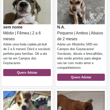
sem nome
N.A.
Médio | Fêmea | 2 a 6
Pequeno | Ambos | Abaixo
meses
de 2 meses
Adote uma linda cadela pit-bull
Adote um filhotinho SRD em
de 2 a 6 meses! Dócil e sociável,
Campos dos Goytacazes!
perfeita para famílias. Dê a ela
Sociáveis, dóceis e brincalhões,
um lar em Campos dos
eles estão prontos para alegrar
Goytacazes.
seu lar com muito amor e
companheirismo.
Quero Adotar
Quero Adotar