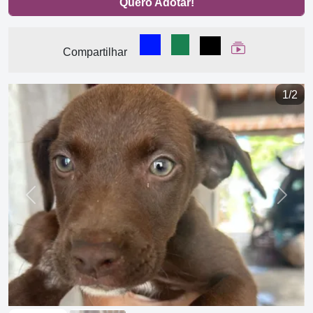
Quero Adotar!
Compartilhar no Facebook
Compartilhar no WhatsA
Compartilhar
Ver Web Stor
Compartilhar
1/2
Previous
Next