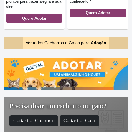
prontos para trazer alegria à sua
conhecê-lo!"
vida.
Quero Adotar
Quero Adotar
Ver todos Cachorros e Gatos para
Adoção
Precisa
doar
um cachorro ou gato?
Cadastrar Cachorro
Cadastrar Gato