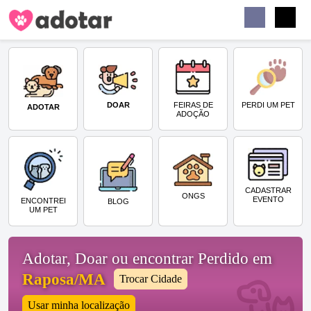
Buscar
Faceb
Instag
Menu
DOAR
PERDI UM PET
FEIRAS DE
ADOTAR
ADOÇÃO
CADASTRAR
ONGS
EVENTO
ENCONTREI
BLOG
UM PET
Adotar, Doar ou encontrar Perdido em
Raposa/MA
Trocar Cidade
Usar minha localização