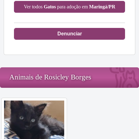
Ver todos
Gatos
para adoção em
Maringá/PR
Denunciar
Animais de Rosicley Borges