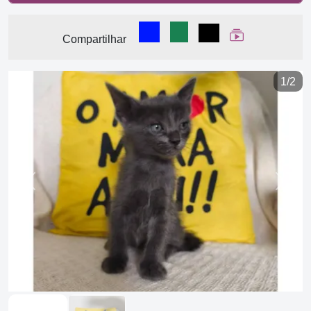
Compartilhar no Facebook
Compartilhar no WhatsA
Compartilhar
Ver Web Stor
Compartilhar
1/2
Previous
Next