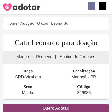
Buscar
Faceb
Instag
Menu
Home
Adoção
Gato
s
Leonardo
Gato Leonardo para doação
Macho
|
Pequeno
|
Abaixo de 2 meses
Raça
Localização
SRD-ViraLata
Maringá - PR
Sexo
Código
Macho
326986
Quero Adotar!