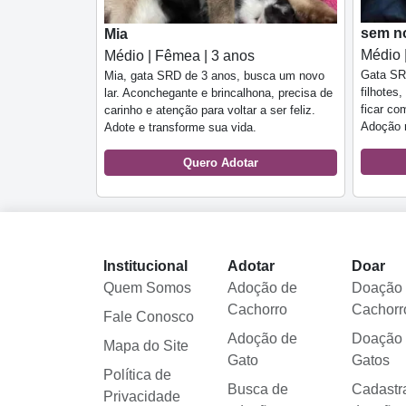
sem n
Mia
Médio 
Médio | Fêmea | 3 anos
Gata SRD
Mia, gata SRD de 3 anos, busca um novo
filhotes
lar. Aconchegante e brincalhona, precisa de
ficar co
carinho e atenção para voltar a ser feliz.
Adoção r
Adote e transforme sua vida.
Quero Adotar
Institucional
Adotar
Doar
Quem Somos
Adoção de
Doação
Cachorro
Cachorr
Fale Conosco
Adoção de
Doação
Mapa do Site
Gato
Gatos
Política de
Busca de
Cadastr
Privacidade