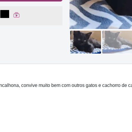
lhar no Facebook
partilhar no WhatsApp
Compartilhar
Ver Web Story
rincalhona, convive muito bem com outros gatos e cachorro de 