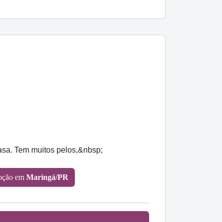
casa. Tem muitos pelos,&nbsp;
oção em
Maringá/PR