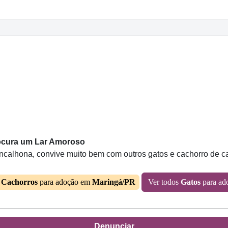
Procura um Lar Amoroso
rincalhona, convive muito bem com outros gatos e cachorro de 
s
Cachorros
para adoção em
Maringá/PR
Ver todos
Gatos
para ad
Denunciar