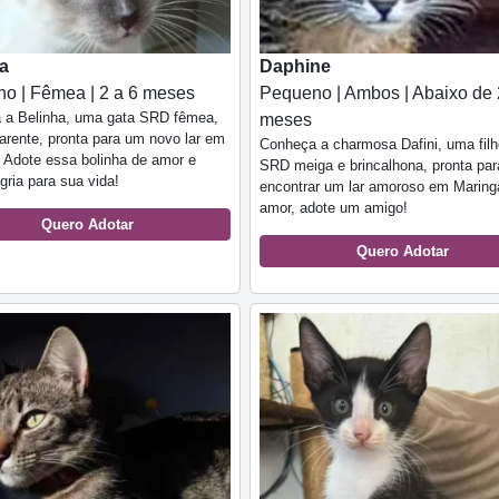
a
Daphine
o | Fêmea | 2 a 6 meses
Pequeno | Ambos | Abaixo de 
 a Belinha, uma gata SRD fêmea,
meses
carente, pronta para um novo lar em
Conheça a charmosa Dafini, uma filh
 Adote essa bolinha de amor e
SRD meiga e brincalhona, pronta par
egria para sua vida!
encontrar um lar amoroso em Maring
amor, adote um amigo!
Quero Adotar
Quero Adotar