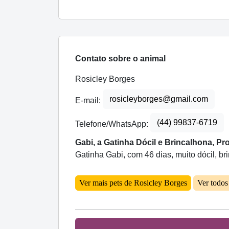
Contato sobre o animal
Rosicley Borges
rosicleyborges@gmail.com
E-mail:
(44) 99837-6719
Telefone/WhatsApp:
Gabi, a Gatinha Dócil e Brincalhona, 
Gatinha Gabi, com 46 dias, muito dócil, b
Ver mais pets de Rosicley Borges
Ver todo