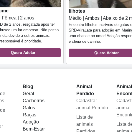
ome
filhotes
| Fêmea | 2 anos
Médio | Ambos | Abaixo de 2 
 de 2 anos, resgatada após ter
Encontre filhotes incríveis de gatos 
, busca um lar amoroso. Não posso
SRD-ViraLata para adoção em Marin
m ela devido a outros animais.
uma chance ao amor! Adoção respon
esponsável é prioridade.
e cheia de carinho.
Quero Adotar
Quero Adotar
Blog
Animal
Anima
 de
Geral
Perdido
Encon
os
Cachorros
Cadastrar
Cadast
Gatos
animal Perdido
animal
 de
Raças
Encont
Lista de
Adoção
animais
Lista d
ar
Bem-Estar
Perdidos
animai