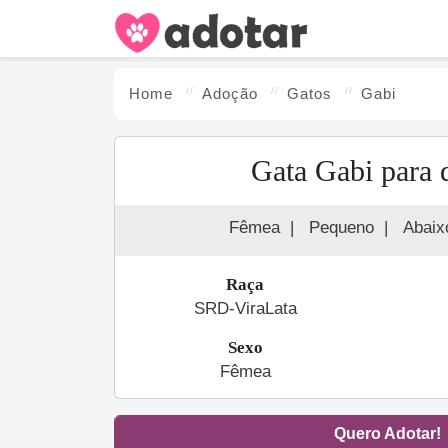
Home
Adoção
Gato
s
Gabi
Gata Gabi para 
Fêmea
|
Pequeno
|
Abaix
Raça
SRD-ViraLata
Sexo
Fêmea
Quero Adotar!