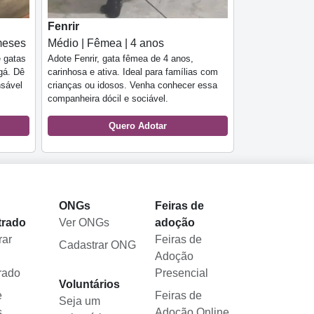
Fenrir
meses
Médio | Fêmea | 4 anos
e gatas
Adote Fenrir, gata fêmea de 4 anos,
gá. Dê
carinhosa e ativa. Ideal para famílias com
sável
crianças ou idosos. Venha conhecer essa
companheira dócil e sociável.
Quero Adotar
l
ONGs
Feiras de
trado
Ver ONGs
adoção
rar
Feiras de
Cadastrar ONG
Adoção
rado
Presencial
Voluntários
e
Feiras de
Seja um
s
Adoção Online