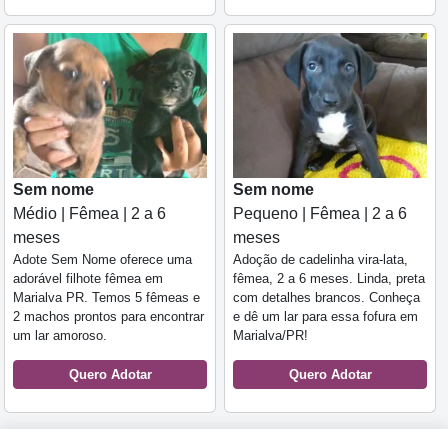
Sem nome
Sem nome
Médio | Fêmea | 2 a 6
Pequeno | Fêmea | 2 a 6
meses
meses
Adote Sem Nome oferece uma
Adoção de cadelinha vira-lata,
adorável filhote fêmea em
fêmea, 2 a 6 meses. Linda, preta
Marialva PR. Temos 5 fêmeas e
com detalhes brancos. Conheça
2 machos prontos para encontrar
e dê um lar para essa fofura em
um lar amoroso.
Marialva/PR!
Quero Adotar
Quero Adotar