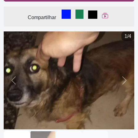
Compartilhar no Facebook
Compartilhar no WhatsA
Compartilhar
Ver Web Stor
Compartilhar
1/4
Previous
Next