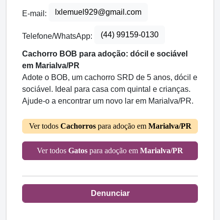
lxlemuel929@gmail.com
E-mail:
(44) 99159-0130
Telefone/WhatsApp:
Cachorro BOB para adoção: dócil e sociável
em Marialva/PR
Adote o BOB, um cachorro SRD de 5 anos, dócil e
sociável. Ideal para casa com quintal e crianças.
Ajude-o a encontrar um novo lar em Marialva/PR.
Ver todos
Cachorros
para adoção em
Marialva/PR
Ver todos
Gatos
para adoção em
Marialva/PR
Denunciar