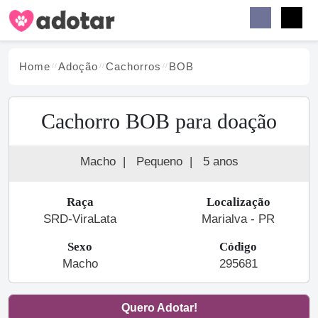
Buscar
Faceb
Instag
Menu
Home
Adoção
Cachorro
s
BOB
Cachorro BOB para doação
Macho
|
Pequeno
|
5 anos
Raça
Localização
SRD-ViraLata
Marialva - PR
Sexo
Código
Macho
295681
Quero Adotar!