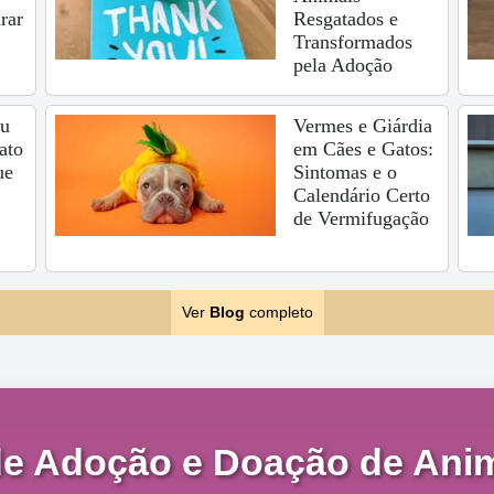
rar
Resgatados e
Transformados
pela Adoção
eu
Vermes e Giárdia
ato
em Cães e Gatos:
ue
Sintomas e o
Calendário Certo
de Vermifugação
Ver
Blog
completo
de Adoção e Doação de Anim