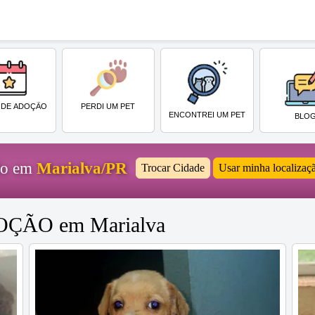
PERDI UM PET
 DE ADOÇÃO
ENCONTREI UM PET
BLO
ido em
Marialva/PR
Trocar Cidade
Usar minha localizaç
DOÇÃO em Marialva