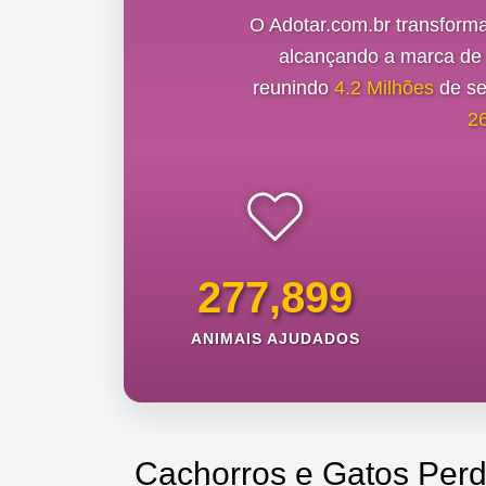
O Adotar.com.br transform
alcançando a marca d
reunindo
4.2 Milhões
de se
2
277,899
ANIMAIS AJUDADOS
Cachorros e Gatos Perd