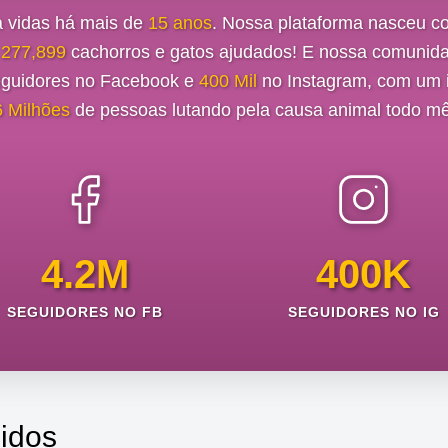
a vidas há mais de
15 anos
. Nossa plataforma nasceu c
e
277,899
cachorros e gatos ajudados! E nossa comunida
guidores no Facebook e
400 Mil
no Instagram, com um i
6 Milhões
de pessoas lutando pela causa animal todo mê
4.2M
400K
SEGUIDORES NO FB
SEGUIDORES NO IG
idos