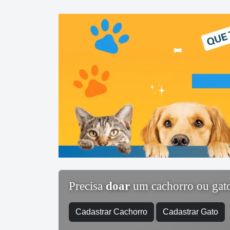
Precisa
doar
um cachorro ou gat
Cadastrar Cachorro
Cadastrar Gato