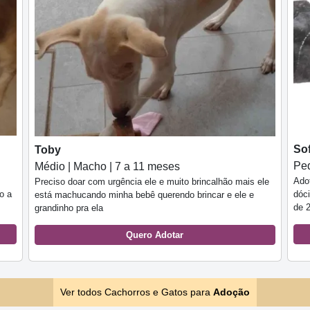
Sof
Toby
Peq
Médio | Macho | 7 a 11 meses
Ado
Preciso doar com urgência ele e muito brincalhão mais ele
o a
dóci
está machucando minha bebê querendo brincar e ele e
de 
grandinho pra ela
Quero Adotar
Ver todos Cachorros e Gatos para
Adoção