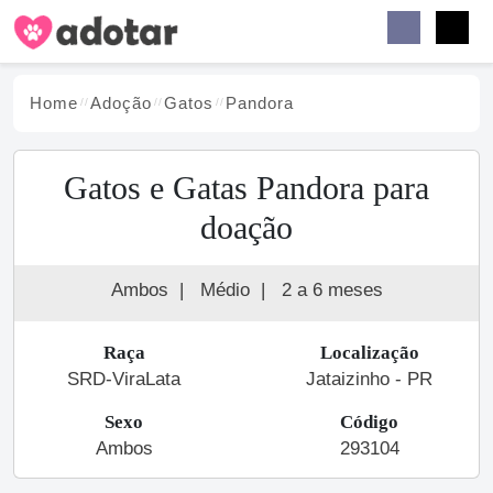
Buscar
Faceb
Instag
Menu
Home
Adoção
Gato
s
Pandora
Gatos e Gatas Pandora para
doação
Ambos
|
Médio
|
2 a 6 meses
Raça
Localização
SRD-ViraLata
Jataizinho - PR
Sexo
Código
Ambos
293104