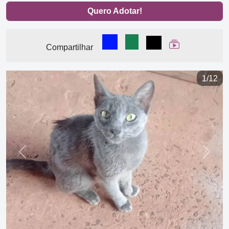
Quero Adotar!
Compartilhar no Facebook
Compartilhar no WhatsA
Compartilhar
Ver Web Stor
Compartilhar
1/12
Previous
Next