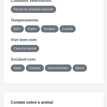
Cuidados Veterinários:
Precisa de cuidados especiais
Temperamento:
Dócil
Calmo
Sociável
Carente
Vive bem com:
Casa com quintal
Sociável com:
Gatos
Crianças
Desconhecidos
Idosos
Contato sobre o animal