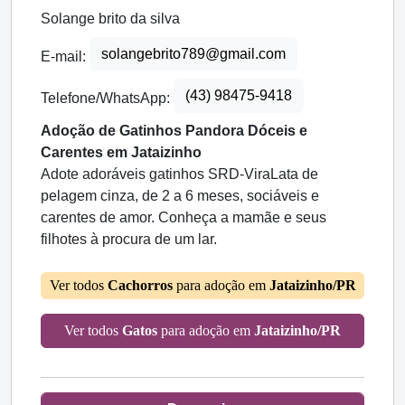
Solange brito da silva
solangebrito789@gmail.com
E-mail:
(43) 98475-9418
Telefone/WhatsApp:
Adoção de Gatinhos Pandora Dóceis e
Carentes em Jataizinho
Adote adoráveis gatinhos SRD-ViraLata de
pelagem cinza, de 2 a 6 meses, sociáveis e
carentes de amor. Conheça a mamãe e seus
filhotes à procura de um lar.
Ver todos
Cachorros
para adoção em
Jataizinho/PR
Ver todos
Gatos
para adoção em
Jataizinho/PR