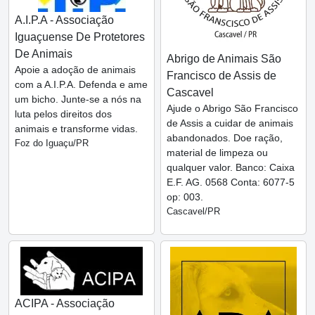
A.I.P.A - Associação
Iguaçuense De Protetores
De Animais
Abrigo de Animais São
Apoie a adoção de animais
Francisco de Assis de
com a A.I.P.A. Defenda e ame
Cascavel
um bicho. Junte-se a nós na
Ajude o Abrigo São Francisco
luta pelos direitos dos
de Assis a cuidar de animais
animais e transforme vidas.
abandonados. Doe ração,
Foz do Iguaçu/PR
material de limpeza ou
qualquer valor. Banco: Caixa
E.F. AG. 0568 Conta: 6077-5
op: 003.
Cascavel/PR
ACIPA - Associação