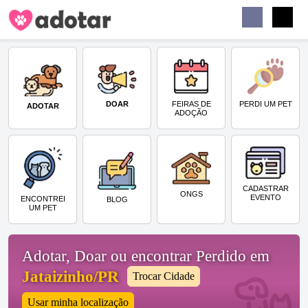
Buscar
Faceb
Instag
Menu
DOAR
PERDI UM PET
FEIRAS DE
ADOTAR
ADOÇÃO
CADASTRAR
ONGS
EVENTO
ENCONTREI
BLOG
UM PET
Adotar, Doar ou encontrar Perdido em
Jataizinho/PR
Trocar Cidade
Usar minha localização