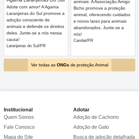
animais. A Associação Amigo
Adote com amor! A Agama
Bicho promove a proteção
Laranjeiras do Sul promove a
animal, oferecendo cuidados
adoção consciente de
e novos lares para animais
animais e defende os direitos
abandonados. Junte-se a
deles. Junte-se a nós nessa
nós!
causa!
Cambé/PR
Laranjeiras do Sul/PR
Ver todas as
ONGs
de proteção Animal
Institucional
Adotar
Quem Somos
Adoção de Cachorro
Fale Conosco
Adoção de Gato
Mapa do Site
Busca de adoção detalhada