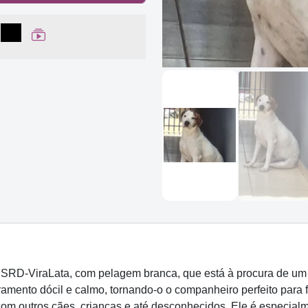
lhar no Facebook
partilhar no WhatsApp
Compartilhar
Ver Web Story
SRD-ViraLata, com pelagem branca, que está à procura de um
amento dócil e calmo, tornando-o o companheiro perfeito para f
com outros cães, crianças e até desconhecidos. Ele é especial