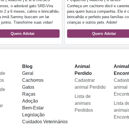
rxes, o adorável gato SRD-Vira
Conheça um cachorro dócil e carente
m 2 a 6 meses, calmo e brincalhão,
para quem busca companhia. Ele é 
ua irmã Sammy buscam um lar
brincalhão e perfeito para famílias c
juntos. Transforme suas vidas!
crianças e outros pets. Adote!
Quero Adotar
Quero Adotar
Blog
Animal
Anima
 de
Geral
Perdido
Encon
os
Cachorros
Cadastrar
Cadast
Gatos
animal Perdido
animal
 de
Raças
Encont
Lista de
Adoção
animais
Lista d
ar
Bem-Estar
Perdidos
animai
Legislação
Encont
Cuidados Veterinários