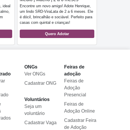
Encontre um novo amigo! Adote Henrique,
, ideal
um lindo SRD-ViraLata de 2 a 6 meses. Ele
calmo,
é dócil, brincalhão e sociável. Perfeito para
om
casas com quintal e crianças!
Quero Adotar
l
ONGs
Feiras de
trado
Ver ONGs
adoção
rar
Feiras de
Cadastrar ONG
Adoção
rado
Presencial
Voluntários
e
Feiras de
Seja um
s
Adoção Online
voluntário
rados
Cadastrar Feira
Cadastrar Vaga
de Adoção