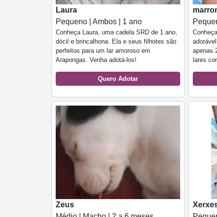
Laura
marro
Pequeno | Ambos | 1 ano
Pequen
Conheça Laura, uma cadela SRD de 1 ano,
Conheça
dócil e brincalhona. Ela e seus filhotes são
adoráve
perfeitos para um lar amoroso em
apenas 2
Arapongas. Venha adotá-los!
lares co
Quero Adotar
Zeus
Xerxe
Médio | Macho | 2 a 6 meses
Pequen