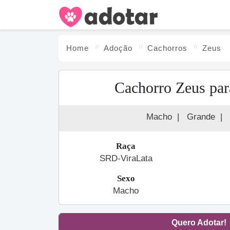
Home
Adoção
Cachorro
s
Zeus
Cachorro Zeus par
Macho
|
Grande
|
Raça
SRD-ViraLata
Sexo
Macho
Quero Adotar!