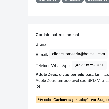
Contato sobre o animal
Bruna
aliancatornearia@hotmail.com
E-mail:
(43) 99875-1071
Telefone/WhatsApp:
Adote Zeus, o cão perfeito para família
Adote Zeus, um adorável cão SRD-Vira-Lata
lo!
Ver todos
Cachorros
para adoção em
Arapo