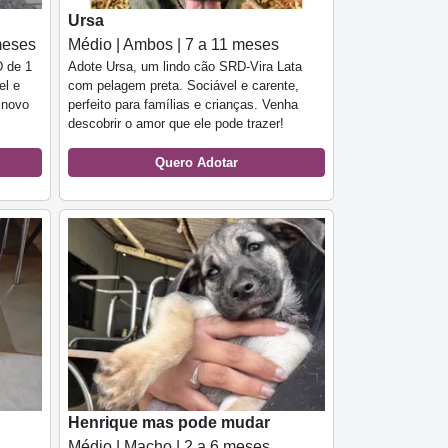
Ursa
meses
Médio | Ambos | 7 a 11 meses
D de 1
Adote Ursa, um lindo cão SRD-Vira Lata
el e
com pelagem preta. Sociável e carente,
 novo
perfeito para famílias e crianças. Venha
descobrir o amor que ele pode trazer!
Quero Adotar
Henrique mas pode mudar
Médio | Macho | 2 a 6 meses