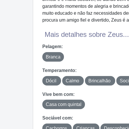
garantindo momentos de alegria e brincadei
muito educado e não faz necessidades den
procura um amigo fiel e divertido, Zeus é 
Mais detalhes sobre Zeus...
Pelagem:
Branca
Temperamento:
Dócil
Calmo
Brincalhão
Soci
Vive bem com:
Casa com quintal
Sociável com:
Cachorros
Crianças
Desconhec