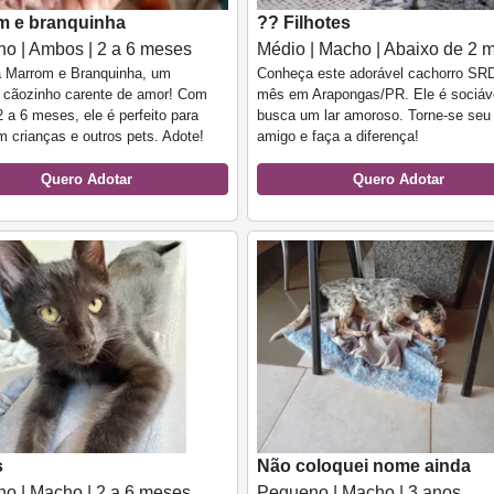
m e branquinha
?? Filhotes
o | Ambos | 2 a 6 meses
Médio | Macho | Abaixo de 2 
 Marrom e Branquinha, um
Conheça este adorável cachorro SR
l cãozinho carente de amor! Com
mês em Arapongas/PR. Ele é sociáv
 a 6 meses, ele é perfeito para
busca um lar amoroso. Torne-se seu
m crianças e outros pets. Adote!
amigo e faça a diferença!
Quero Adotar
Quero Adotar
s
Não coloquei nome ainda
o | Macho | 2 a 6 meses
Pequeno | Macho | 3 anos