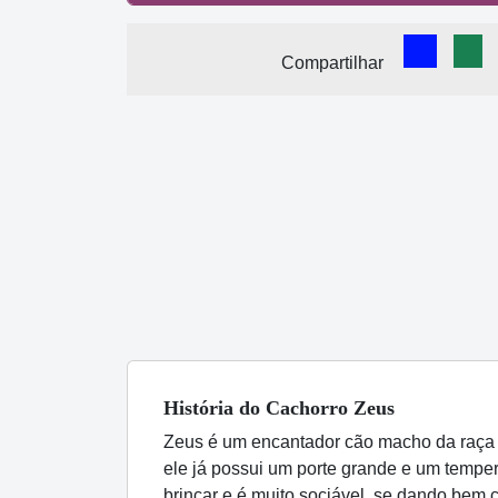
Comparti
Com
Compartilhar
História
do Cachorro
Zeus
Zeus é um encantador cão macho da raça 
ele já possui um porte grande e um temper
brincar e é muito sociável, se dando bem 