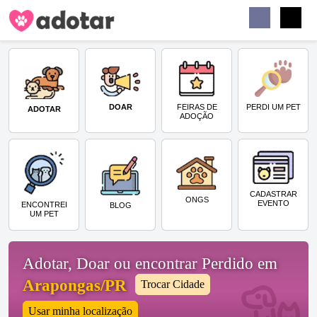
Buscar
Faceb
Instag
Menu
DOAR
PERDI UM PET
FEIRAS DE
ADOTAR
ADOÇÃO
CADASTRAR
ONGS
EVENTO
ENCONTREI
BLOG
UM PET
Adotar, Doar ou encontrar Perdido em
Arapongas/PR
Trocar Cidade
Usar minha localização