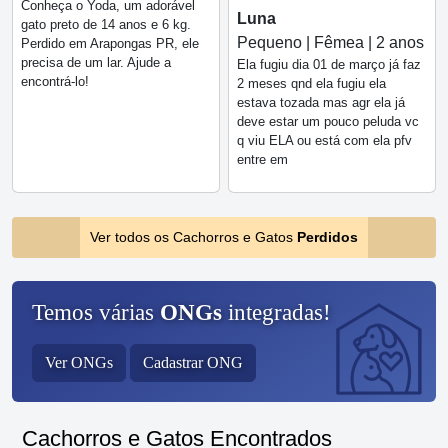
Conheça o Yoda, um adorável
Luna
gato preto de 14 anos e 6 kg.
Pequeno | Fêmea | 2 anos
Perdido em Arapongas PR, ele
precisa de um lar. Ajude a
Ela fugiu dia 01 de março já faz
encontrá-lo!
2 meses qnd ela fugiu ela
estava tozada mas agr ela já
deve estar um pouco peluda vc
q viu ELA ou está com ela pfv
entre em
Ver todos os Cachorros e Gatos
Perdidos
Temos várias
ONGs
integradas!
Ver ONGs
Cadastrar ONG
Cachorros e Gatos Encontrados