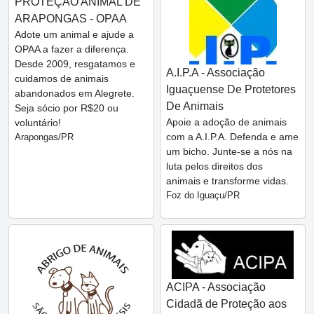
PROTEÇÃO ANIMAL DE
ARAPONGAS - OPAA
Adote um animal e ajude a
OPAA a fazer a diferença.
Desde 2009, resgatamos e
A.I.P.A - Associação
cuidamos de animais
Iguaçuense De Protetores
abandonados em Alegrete.
De Animais
Seja sócio por R$20 ou
Apoie a adoção de animais
voluntário!
com a A.I.P.A. Defenda e ame
Arapongas/PR
um bicho. Junte-se a nós na
luta pelos direitos dos
animais e transforme vidas.
Foz do Iguaçu/PR
ACIPA - Associação
Cidadã de Proteção aos