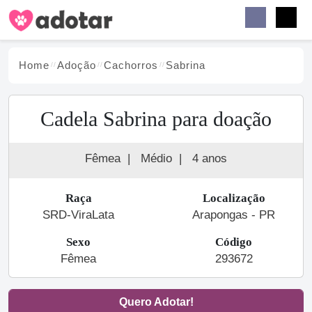
Buscar
Faceb
Instag
Menu
Home
Adoção
Cachorro
s
Sabrina
Cadela Sabrina para doação
Fêmea
|
Médio
|
4 anos
Raça
Localização
SRD-ViraLata
Arapongas - PR
Sexo
Código
Fêmea
293672
Quero Adotar!