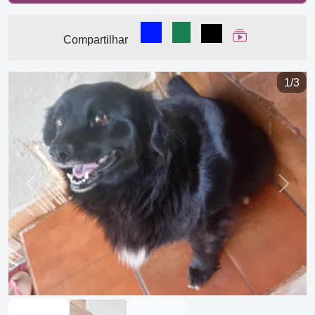
Compartilhar no Facebook
Compartilhar no WhatsA
Compartilhar
Ver Web Stor
Compartilhar
1/3
Previous
Next