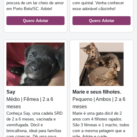
procura de um lar cheio de amor
com quintal. Venha conhecer
em Porto Belo/SC. Adote!
esse adorável cãozinho!
Quero Adotar
Quero Adotar
Say
Marie e seus filhotes.
Médio | Fêmea | 2 a 6
Pequeno | Ambos | 2 a 6
meses
meses
Conheça Say, uma cadela SRD
Marie é uma gata dócil de 2
de 2 a 6 meses, vacinada e
anos com 4 filhotes rajados.
vermifugada. Dócil e
São 3 fêmeas e 1 macho, todos
brincalhona, ideal para famílias
com a mesma pelagem que a
com crianças. Dê uma nova
mãe. Adote e cuide.