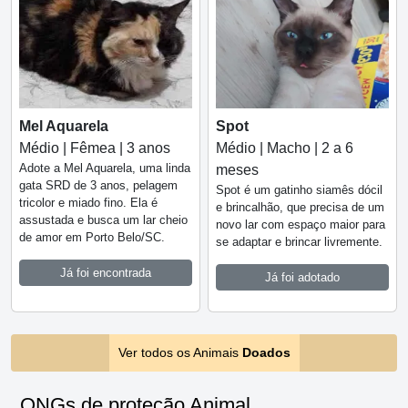
Mel Aquarela
Spot
Médio | Fêmea | 3 anos
Médio | Macho | 2 a 6
Adote a Mel Aquarela, uma linda
meses
gata SRD de 3 anos, pelagem
Spot é um gatinho siamês dócil
tricolor e miado fino. Ela é
e brincalhão, que precisa de um
assustada e busca um lar cheio
novo lar com espaço maior para
de amor em Porto Belo/SC.
se adaptar e brincar livremente.
Já foi encontrada
Já foi adotado
Ver todos os Animais
Doados
ONGs de proteção Animal