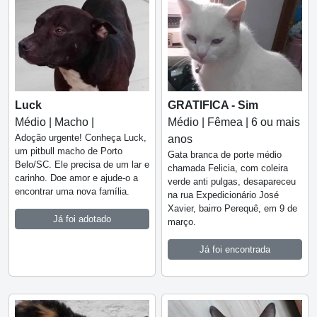
Luck
GRATIFICA - Sim
Médio | Macho |
Médio | Fêmea | 6 ou mais
Adoção urgente! Conheça Luck,
anos
um pitbull macho de Porto
Gata branca de porte médio
Belo/SC. Ele precisa de um lar e
chamada Felicia, com coleira
carinho. Doe amor e ajude-o a
verde anti pulgas, desapareceu
encontrar uma nova família.
na rua Expedicionário José
Xavier, bairro Perequê, em 9 de
Já foi adotado
março.
Já foi encontrada