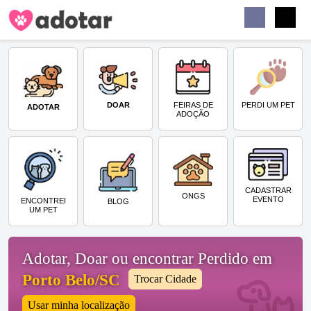
Buscar
Faceb
Instag
Menu
DOAR
PERDI UM PET
FEIRAS DE
ADOTAR
ADOÇÃO
CADASTRAR
ONGS
EVENTO
ENCONTREI
BLOG
UM PET
Adotar, Doar ou encontrar Perdido em
Porto Belo/SC
Trocar Cidade
Usar minha localização