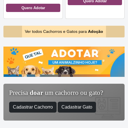
Quero Adotar
Quero Adotar
Ver todos Cachorros e Gatos para
Adoção
Precisa
doar
um cachorro ou gato?
Cadastrar Cachorro
Cadastrar Gato