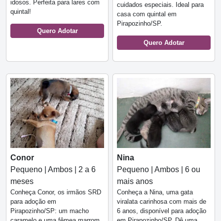
idosos. Perfeita para lares com
cuidados especiais. Ideal para
quintal!
casa com quintal em
Pirapozinho/SP.
Quero Adotar
Quero Adotar
Conor
Nina
Pequeno | Ambos | 2 a 6
Pequeno | Ambos | 6 ou
meses
mais anos
Conheça Conor, os irmãos SRD
Conheça a Nina, uma gata
para adoção em
viralata carinhosa com mais de
Pirapozinho/SP: um macho
6 anos, disponível para adoção
caramelo e uma fêmea marrom.
em Pirapozinho/SP. Dê uma