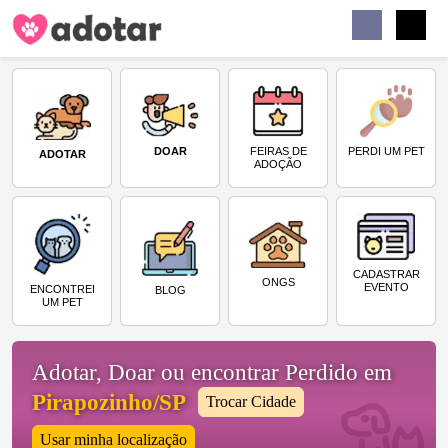
Buscar
Faceb
Instag
Menu
DOAR
PERDI UM PET
FEIRAS DE
ADOTAR
ADOÇÃO
CADASTRAR
ONGS
EVENTO
ENCONTREI
BLOG
UM PET
Adotar, Doar ou encontrar Perdido em
Pirapozinho/SP
Trocar Cidade
Usar minha localização