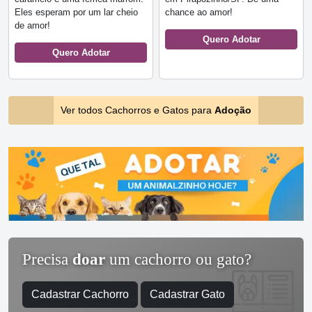
Eles esperam por um lar cheio
chance ao amor!
de amor!
Quero Adotar
Quero Adotar
Ver todos Cachorros e Gatos para
Adoção
Precisa
doar
um cachorro ou gato?
Cadastrar Cachorro
Cadastrar Gato