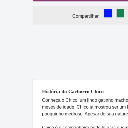
Comparti
Com
Compartilhar
História
do Cachorro
Chico
Conheça o Chico, um lindo gatinho macho 
meses de idade, Chico já mostrou ser um 
pouquinho medroso. Apesar de sua naturez
Chico é o companheiro perfeito para quem