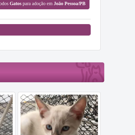
todos
Gatos
para adoção em
João Pessoa/PB