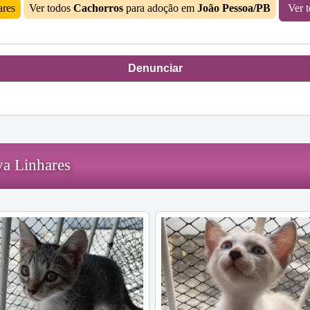
ares
Ver todos
Cachorros
para adoção em
João Pessoa/PB
Ver 
Denunciar
va Linhares