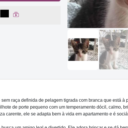
lhar no Facebook
partilhar no WhatsApp
Compartilhar
Ver Web Story
sem raça definida de pelagem tigrada com branca que está à 
filhote de porte pequeno com um temperamento dócil, calmo, br
a carente, ele se adapta bem à vida em apartamento e é sociá
 busca um amigo leal e divertido. Ele adora brincar e se dá b