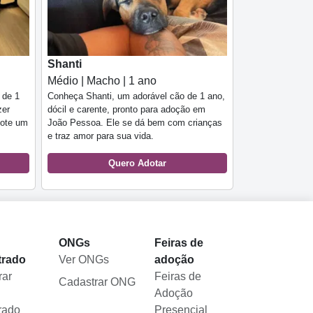
Shanti
Médio | Macho | 1 ano
 de 1
Conheça Shanti, um adorável cão de 1 ano,
zer
dócil e carente, pronto para adoção em
dote um
João Pessoa. Ele se dá bem com crianças
e traz amor para sua vida.
Quero Adotar
l
ONGs
Feiras de
trado
Ver ONGs
adoção
rar
Feiras de
Cadastrar ONG
Adoção
rado
Presencial