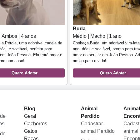
Buda
| Ambos | 4 anos
Médio | Macho | 1 ano
a Pérola, uma adorável cadela de
Conheça Buda, um adorável vira-lata
dócil e sociável, perfeita para
ano, dócil e sociável, pronto para tra
 em João Pessoa. Ela trará amor e
amor ao seu lar em João Pessoa. A
para sua casa!
amigo para a vida!
Quero Adotar
Quero Adotar
Blog
Animal
Anima
 de
Geral
Perdido
Encon
os
Cachorros
Cadastrar
Cadast
Gatos
animal Perdido
animal
 de
Raças
Encont