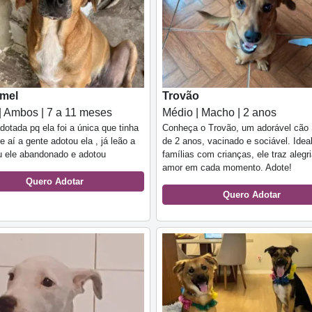
 mel
Trovão
| Ambos | 7 a 11 meses
Médio | Macho | 2 anos
adotada pq ela foi a única que tinha
Conheça o Trovão, um adorável cão
e aí a gente adotou ela , já leão a
de 2 anos, vacinado e sociável. Idea
u ele abandonado e adotou
famílias com crianças, ele traz alegr
amor em cada momento. Adote!
Quero Adotar
Quero Adotar