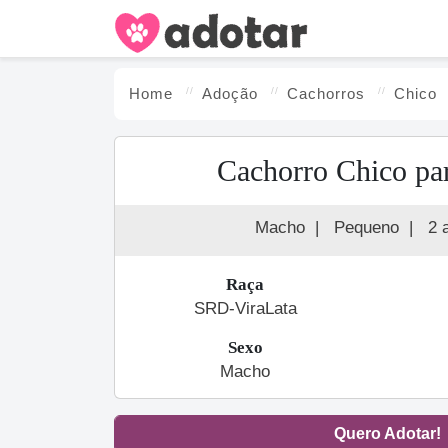
Home
Adoção
Cachorro
s
Chico
Cachorro Chico pa
Macho
|
Pequeno
|
2 
Raça
SRD-ViraLata
Sexo
Macho
Quero Adotar!