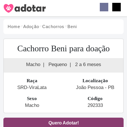
Buscar
Faceb
Instag
Menu
Home
Adoção
Cachorro
s
Beni
Cachorro Beni para doação
Macho
|
Pequeno
|
2 a 6 meses
Raça
Localização
SRD-ViraLata
João Pessoa - PB
Sexo
Código
Macho
292333
Quero Adotar!