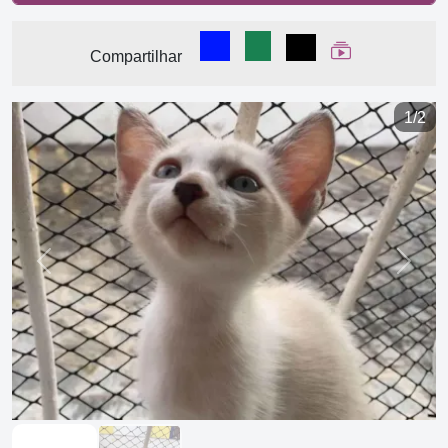
Compartilhar no Facebook
Compartilhar no WhatsA
Compartilhar
Ver Web Stor
Compartilhar
1/2
Previous
Next