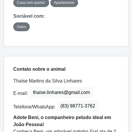
Casa com quintal
Apartamento
Sociável com:
Gatos
Contato sobre o animal
Thaíse Martins da Silva Linhares
thaise.linhares@gmail.com
E-mail:
(83) 98771-3762
Telefone/WhatsApp:
Adote Beni, o companheiro peludo ideal em
João Pessoa!
Conheça Beni, um adorável gatinho SiaLata de 2