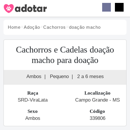
Buscar
Faceb
Instag
Menu
Home
Adoção
Cachorro
s
doação macho
Cachorros e Cadelas doação
macho para doação
Ambos
|
Pequeno
|
2 a 6 meses
Raça
Localização
SRD-ViraLata
Campo Grande - MS
Sexo
Código
Ambos
339806