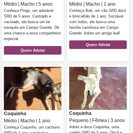
Médio | Macho | 5 anos
Médio | Macho | 1 ano
Conheça Pingo, um adorável
Conheça Bob, um cão SRD dócil
SRD de 5 anos. Castrado e
e brincalhão de 1 ano. Sociável
vacinado, ele busca um lar
com todos, ele busca uma
tranquilo em Campo Grande. Dê
família carinhosa em Campo
uma chance a esse companheiro
Grande. Adote um amigo leal!
especial.
Quero Adotar
Quero Adotar
Coquinha
Coquinho
Pequeno | Fêmea | 3 anos
Médio | Macho | 1 ano
Adote a doce Coquinha, uma
Conheça Coquinho, um cachorro
cadela SRD de 3 anos. Dócil e
SRD de 1 ano, sociável e