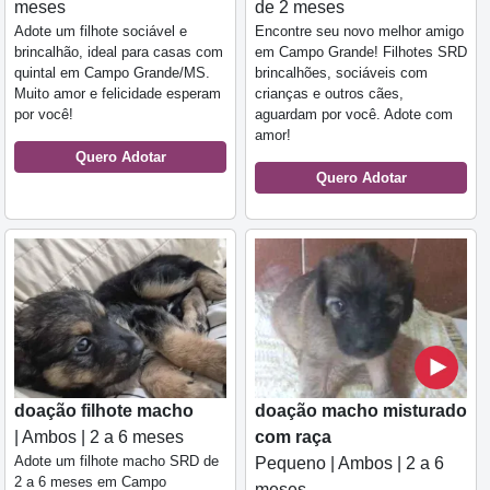
meses
de 2 meses
Adote um filhote sociável e
Encontre seu novo melhor amigo
brincalhão, ideal para casas com
em Campo Grande! Filhotes SRD
quintal em Campo Grande/MS.
brincalhões, sociáveis com
Muito amor e felicidade esperam
crianças e outros cães,
por você!
aguardam por você. Adote com
amor!
Quero Adotar
Quero Adotar
doação filhote macho
doação macho misturado
| Ambos | 2 a 6 meses
com raça
Adote um filhote macho SRD de
Pequeno | Ambos | 2 a 6
2 a 6 meses em Campo
meses