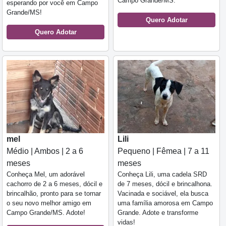
Campo Grande/MS.
esperando por você em Campo
Grande/MS!
Quero Adotar
Quero Adotar
mel
Lili
Médio | Ambos | 2 a 6
Pequeno | Fêmea | 7 a 11
meses
meses
Conheça Mel, um adorável
Conheça Lili, uma cadela SRD
cachorro de 2 a 6 meses, dócil e
de 7 meses, dócil e brincalhona.
brincalhão, pronto para se tornar
Vacinada e sociável, ela busca
o seu novo melhor amigo em
uma família amorosa em Campo
Campo Grande/MS. Adote!
Grande. Adote e transforme
vidas!