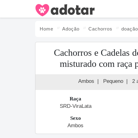
Home
Adoção
Cachorro
s
doaçã
Cachorros e Cadelas 
misturado com raça 
Ambos
|
Pequeno
|
2 
Raça
SRD-ViraLata
Sexo
Ambos