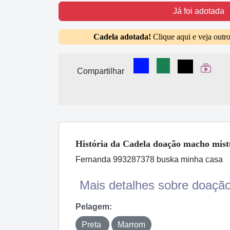
Já foi adotada
Cadela adotada!
Clique aqui e veja outr
Compartilhar no Faceb
Compartilhar no
Compartilha
Ver W
Compartilhar
Vídeo se
História
da Cadela
doação macho mist
Fernanda 993287378 buska minha casa
Mais detalhes sobre doação
Pelagem:
Preta
Marrom