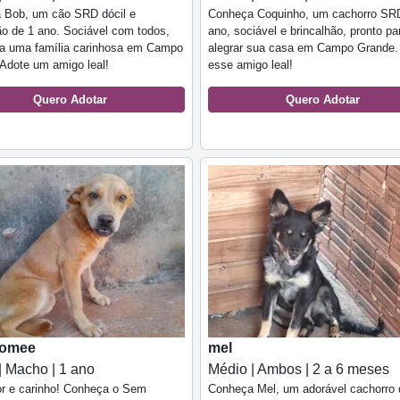
 Bob, um cão SRD dócil e
Conheça Coquinho, um cachorro SR
ão de 1 ano. Sociável com todos,
ano, sociável e brincalhão, pronto pa
ca uma família carinhosa em Campo
alegrar sua casa em Campo Grande.
Adote um amigo leal!
esse amigo leal!
Quero Adotar
Quero Adotar
omee
mel
| Macho | 1 ano
Médio | Ambos | 2 a 6 meses
r e carinho! Conheça o Sem
Conheça Mel, um adorável cachorro 