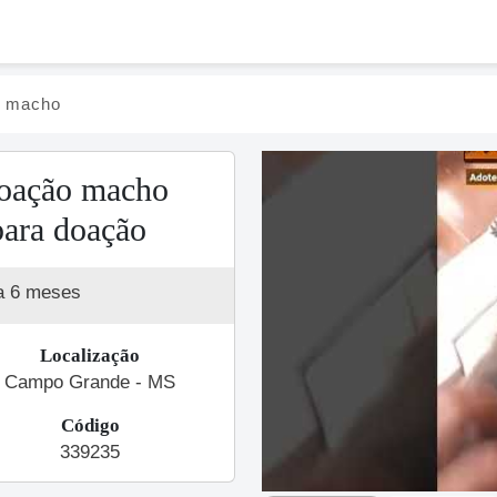
o macho
doação macho
para doação
a 6 meses
Localização
Campo Grande - MS
Código
339235