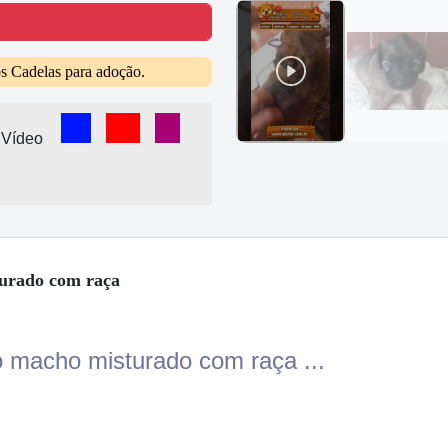
os Cadelas para adoção.
ook
 WhatsApp
Ver Vídeo no Facebook
Ver Vídeo no YouTube
Ver Vídeo no Instagram
r
eb Story
Vídeo
ndo enviado para o TikTok
urado com raça
 macho misturado com raça ...