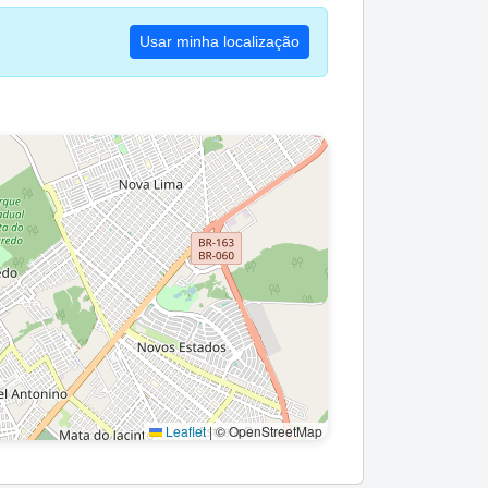
Usar minha localização
Leaflet
|
© OpenStreetMap