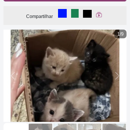
Compartilhar no Facebook
Compartilhar no WhatsA
Compartilhar
Ver Web Stor
Compartilhar
1/9
Previous
Next