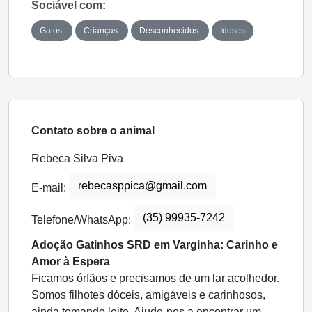
Sociável com:
Gatos
Crianças
Desconhecidos
Idosos
Contato sobre o animal
Rebeca Silva Piva
rebecasppica@gmail.com
E-mail:
(35) 99935-7242
Telefone/WhatsApp:
Adoção Gatinhos SRD em Varginha: Carinho e
Amor à Espera
Ficamos órfãos e precisamos de um lar acolhedor.
Somos filhotes dóceis, amigáveis e carinhosos,
ainda tomando leite. Ajude-nos a encontrar um