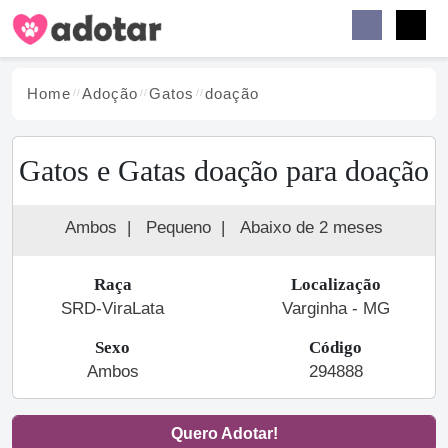
Buscar
Faceb
Instag
Menu
Home
Adoção
Gato
s
doação
Gatos e Gatas doação para doação
Ambos
|
Pequeno
|
Abaixo de 2 meses
Raça
Localização
SRD-ViraLata
Varginha - MG
Sexo
Código
Ambos
294888
Quero Adotar!