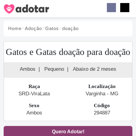
Buscar
Faceb
Instag
Menu
Home
Adoção
Gato
s
doação
Gatos e Gatas doação para doação
Ambos
|
Pequeno
|
Abaixo de 2 meses
Raça
Localização
SRD-ViraLata
Varginha - MG
Sexo
Código
Ambos
294887
Quero Adotar!