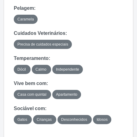
Pelagem:
Caramela
Cuidados Veterinários:
Precisa de cuidados especiais
Temperamento:
Dócil
Calmo
Independente
Vive bem com:
Casa com quintal
Apartamento
Sociável com:
Gatos
Crianças
Desconhecidos
Idosos