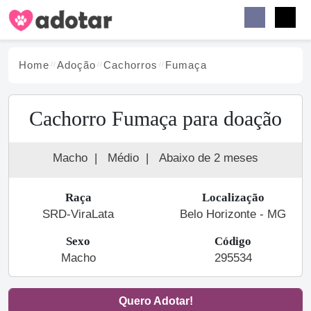
Buscar
Faceb
Instag
Menu
Home
Adoção
Cachorro
s
Fumaça
Cachorro Fumaça para doação
Macho
|
Médio
|
Abaixo de 2 meses
Raça
Localização
SRD-ViraLata
Belo Horizonte - MG
Sexo
Código
Macho
295534
Quero Adotar!