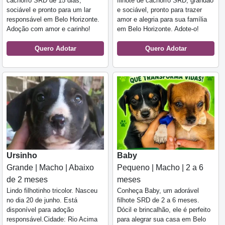
cachorro SRD de 15 dias,
filhote de cachorro SRD, grandão
sociável e pronto para um lar
e sociável, pronto para trazer
responsável em Belo Horizonte.
amor e alegria para sua família
Adoção com amor e carinho!
em Belo Horizonte. Adote-o!
Quero Adotar
Quero Adotar
Ursinho
Baby
Grande | Macho | Abaixo
Pequeno | Macho | 2 a 6
de 2 meses
meses
Lindo filhotinho tricolor. Nasceu
Conheça Baby, um adorável
no dia 20 de junho. Está
filhote SRD de 2 a 6 meses.
disponível para adoção
Dócil e brincalhão, ele é perfeito
responsável.Cidade: Rio Acima
para alegrar sua casa em Belo