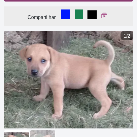
Compartilhar no Facebook
Compartilhar no WhatsA
Compartilhar
Ver Web Stor
Compartilhar
1/2
Previous
Next