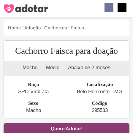
Buscar
Faceb
Instag
Menu
Home
Adoção
Cachorro
s
Faísca
Cachorro Faísca para doação
Macho
|
Médio
|
Abaixo de 2 meses
Raça
Localização
SRD-ViraLata
Belo Horizonte - MG
Sexo
Código
Macho
295533
Quero Adotar!