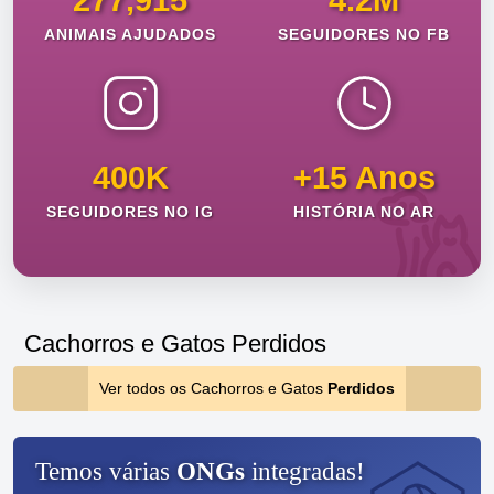
277,915
4.2M
ANIMAIS AJUDADOS
SEGUIDORES NO FB
400K
+15 Anos
SEGUIDORES NO IG
HISTÓRIA NO AR
Cachorros e Gatos Perdidos
Ver todos os Cachorros e Gatos
Perdidos
Temos várias
ONGs
integradas!