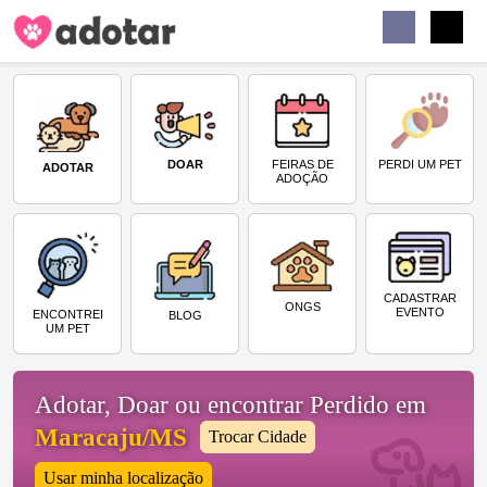
Buscar
Faceb
Instag
Menu
DOAR
PERDI UM PET
FEIRAS DE
ADOTAR
ADOÇÃO
CADASTRAR
ONGS
EVENTO
ENCONTREI
BLOG
UM PET
Adotar, Doar ou encontrar Perdido em
Maracaju/MS
Trocar Cidade
Usar minha localização