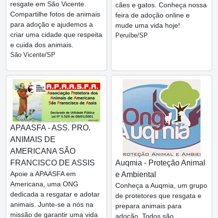
resgate em São Vicente.
cães e gatos. Conheça nossa
Compartilhe fotos de animais
feira de adoção online e
para adoção e ajudemos a
mude uma vida hoje!
criar uma cidade que respeita
Peruíbe/SP
e cuida dos animais.
São Vicente/SP
APAASFA - ASS. PRO.
ANIMAIS DE
AMERICANA SÃO
FRANCISCO DE ASSIS
Auqmia - Proteção Animal
Apoie a APAASFA em
e Ambiental
Americana, uma ONG
Conheça a Auqmia, um grupo
dedicada a resgatar e adotar
de protetores que resgata e
animais. Junte-se a nós na
prepara animais para
missão de garantir uma vida
adoção. Todos são