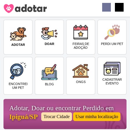
Buscar
Faceb
Instag
Menu
DOAR
PERDI UM PET
FEIRAS DE
ADOTAR
ADOÇÃO
CADASTRAR
ONGS
EVENTO
ENCONTREI
BLOG
UM PET
Adotar, Doar ou encontrar Perdido em
Ipiguá/SP
Trocar Cidade
Usar minha localização