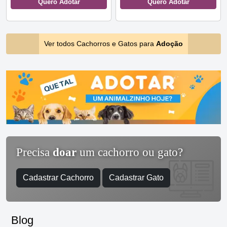
Quero Adotar
Quero Adotar
Ver todos Cachorros e Gatos para
Adoção
Precisa
doar
um cachorro ou gato?
Cadastrar Cachorro
Cadastrar Gato
Blog