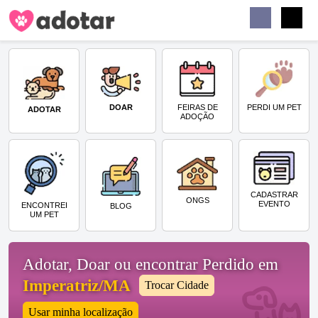
Buscar
Faceb
Instag
Menu
DOAR
PERDI UM PET
FEIRAS DE
ADOTAR
ADOÇÃO
CADASTRAR
ONGS
EVENTO
ENCONTREI
BLOG
UM PET
Adotar, Doar ou encontrar Perdido em
Imperatriz/MA
Trocar Cidade
Usar minha localização