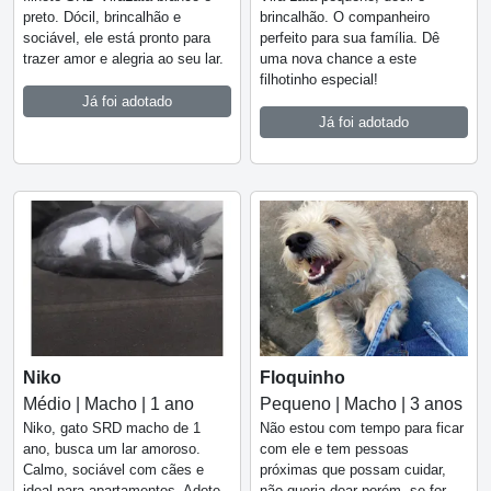
preto. Dócil, brincalhão e
brincalhão. O companheiro
sociável, ele está pronto para
perfeito para sua família. Dê
trazer amor e alegria ao seu lar.
uma nova chance a este
filhotinho especial!
Já foi adotado
Já foi adotado
Niko
Floquinho
Médio | Macho | 1 ano
Pequeno | Macho | 3 anos
Niko, gato SRD macho de 1
Não estou com tempo para ficar
ano, busca um lar amoroso.
com ele e tem pessoas
Calmo, sociável com cães e
próximas que possam cuidar,
ideal para apartamentos. Adote
não queria doar porém, se for