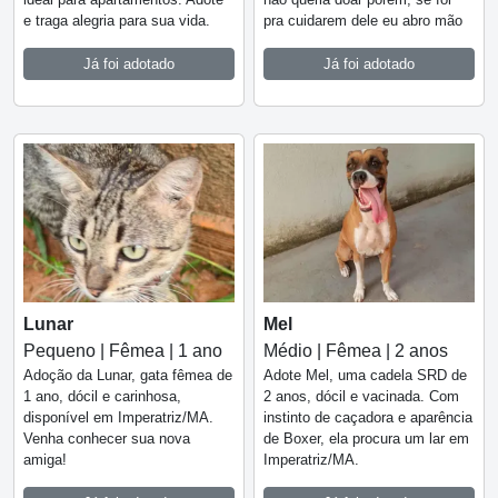
e traga alegria para sua vida.
pra cuidarem dele eu abro mão
Já foi adotado
Já foi adotado
Lunar
Mel
Pequeno | Fêmea | 1 ano
Médio | Fêmea | 2 anos
Adoção da Lunar, gata fêmea de
Adote Mel, uma cadela SRD de
1 ano, dócil e carinhosa,
2 anos, dócil e vacinada. Com
disponível em Imperatriz/MA.
instinto de caçadora e aparência
Venha conhecer sua nova
de Boxer, ela procura um lar em
amiga!
Imperatriz/MA.