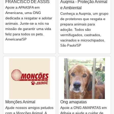
FRANCISCO DE ASSIS
Auqmia - Proteção Animal
Apoie a APAASFA em
e Ambiental
Americana, uma ONG
Conheça a Auqmia, um grupo
dedicada a resgatar e adotar
de protetores que resgata e
animais. Junte-se a nós na
prepara animais para
missão de garantir uma vida
adoção. Todos são
feliz para todos os pets.
vermifugados, castrados,
Americana/SP
vacinados e microchipados.
São Paulo/SP
Monções Animal
Ong amapatas
Ajude nossos amigos peludos
Apoie a ONG AMAPATAS em
com a Monções Animal. A
Atibaia e ajude a cuidar de