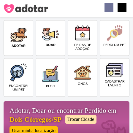
Buscar
Faceb
Instag
Menu
DOAR
PERDI UM PET
FEIRAS DE
ADOTAR
ADOÇÃO
CADASTRAR
ONGS
EVENTO
ENCONTREI
BLOG
UM PET
Adotar, Doar ou encontrar Perdido em
Dois Córregos/SP
Trocar Cidade
Usar minha localização