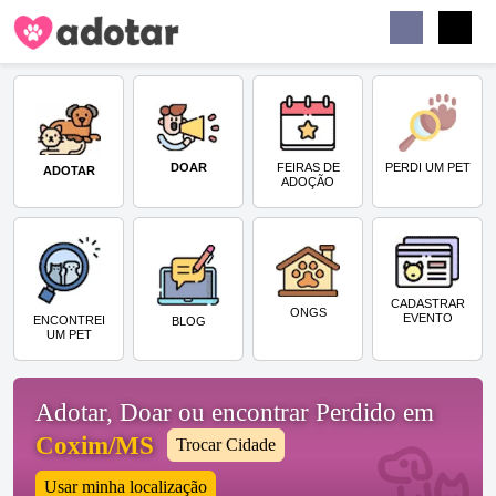
Buscar
Faceb
Instag
Menu
DOAR
PERDI UM PET
FEIRAS DE
ADOTAR
ADOÇÃO
CADASTRAR
ONGS
EVENTO
ENCONTREI
BLOG
UM PET
Adotar, Doar ou encontrar Perdido em
Coxim/MS
Trocar Cidade
Usar minha localização