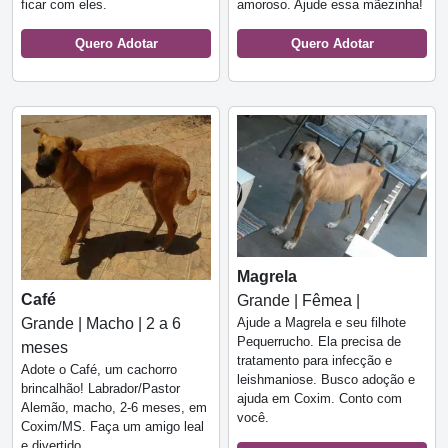
ficar com eles.
amoroso. Ajude essa mãezinha!
Quero Adotar
Quero Adotar
Magrela
Café
Grande | Fêmea |
Grande | Macho | 2 a 6
Ajude a Magrela e seu filhote
Pequerrucho. Ela precisa de
meses
tratamento para infecção e
Adote o Café, um cachorro
leishmaniose. Busco adoção e
brincalhão! Labrador/Pastor
ajuda em Coxim. Conto com
Alemão, macho, 2-6 meses, em
você.
Coxim/MS. Faça um amigo leal
e divertido.