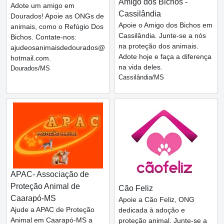
Amigo dos Bichos -
Adote um amigo em
Cassilândia
Dourados! Apoie as ONGs de
Apoie o Amigo dos Bichos em
animais, como o Refúgio Dos
Cassilândia. Junte-se a nós
Bichos. Contate-nos:
na proteção dos animais.
ajudeosanimaisdedourados@
Adote hoje e faça a diferença
hotmail.com.
na vida deles.
Dourados/MS
Cassilândia/MS
APAC- Associação de
Proteção Animal de
Cão Feliz
Caarapó-MS
Apoie a Cão Feliz, ONG
Ajude a APAC de Proteção
dedicada à adoção e
Animal em Caarapó-MS a
proteção animal. Junte-se a