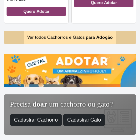
Quero Adotar
Quero Adotar
Ver todos Cachorros e Gatos para
Adoção
Precisa
doar
um cachorro ou gato?
Cadastrar Cachorro
Cadastrar Gato