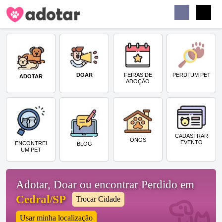
Buscar
Faceb
Instag
Menu
DOAR
PERDI UM PET
FEIRAS DE
ADOTAR
ADOÇÃO
CADASTRAR
ONGS
EVENTO
ENCONTREI
BLOG
UM PET
Adotar, Doar ou encontrar Perdido em
Cedral/SP
Trocar Cidade
Usar minha localização