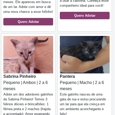
a usar a caixinha. Conheça esse
meses. Ele apareceu em busca
companheiro ideal para você!
de um lar. Adote com amor e dê
uma nova chance a esse fofinho!
Quero Adotar
Quero Adotar
Sabrina Pinheiro
Pantera
Pequeno | Ambos | 2 a 6
Pequeno | Macho | 2 a 6
meses
meses
Adote um dos adoráveis gatinhos
Este gatinho nasceu de uma
da Sabrina Pinheiro! Temos 3
gata de rua e estou procurando
felinos dóceis e brincalhões: 1
um lar para que ela cresça em
fêmea preta e 2 machos (frajola
um ambiente aconchegante e
e acizentado). Amor esperando
feliz!