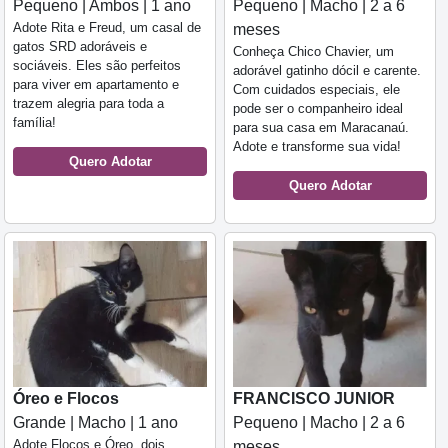
Pequeno | Ambos | 1 ano
Pequeno | Macho | 2 a 6
Adote Rita e Freud, um casal de
meses
gatos SRD adoráveis e
Conheça Chico Chavier, um
sociáveis. Eles são perfeitos
adorável gatinho dócil e carente.
para viver em apartamento e
Com cuidados especiais, ele
trazem alegria para toda a
pode ser o companheiro ideal
família!
para sua casa em Maracanaú.
Adote e transforme sua vida!
Quero Adotar
Quero Adotar
Óreo e Flocos
FRANCISCO JUNIOR
Grande | Macho | 1 ano
Pequeno | Macho | 2 a 6
Adote Flocos e Óreo, dois
meses