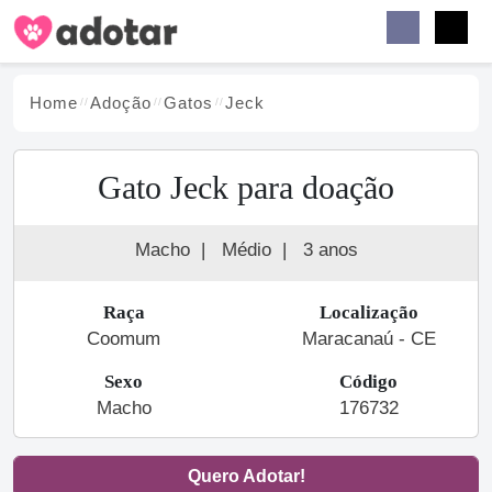
Buscar
Faceb
Instag
Menu
Home
Adoção
Gato
s
Jeck
Gato Jeck para doação
Macho
|
Médio
|
3 anos
Raça
Localização
Coomum
Maracanaú - CE
Sexo
Código
Macho
176732
Quero Adotar!