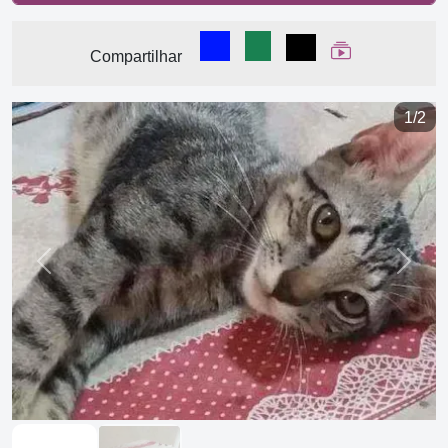
Compartilhar no Facebook
Compartilhar no WhatsA
Compartilhar
Ver Web Stor
Compartilhar
1/2
Previous
Next