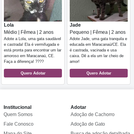
Lola
Jade
Médio | Fêmea | 2 anos
Pequeno | Fêmea | 2 anos
Adote a Lola, uma gata saudável
Adote Jade, uma gata tranquila e
e castrada! Ela é vermifugada e
educada em Maracanaú/CE. Ela
está pronta para encontrar um lar
é castrada, vacinada e usa
amoroso em Maracanaú, CE.
caixa. Dê a ela um lar cheio de
Faça a diferença! ????
amor!
Quero Adotar
Quero Adotar
Institucional
Adotar
Quem Somos
Adoção de Cachorro
Fale Conosco
Adoção de Gato
Mapa do Site
Busca de adoção detalhada