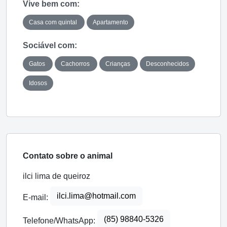
Vive bem com:
Casa com quintal
Apartamento
Sociável com:
Gatos
Cachorros
Crianças
Desconhecidos
Idosos
Contato sobre o animal
ilci lima de queiroz
ilci.lima@hotmail.com
E-mail:
(85) 98840-5326
Telefone/WhatsApp: