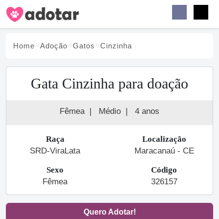
Buscar
Faceb
Instag
Menu
Home
Adoção
Gato
s
Cinzinha
Gata Cinzinha para doação
Fêmea
|
Médio
|
4 anos
Raça
Localização
SRD-ViraLata
Maracanaú - CE
Sexo
Código
Fêmea
326157
Quero Adotar!