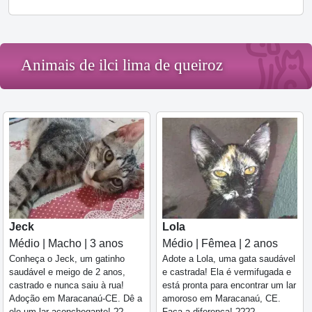
Animais de ilci lima de queiroz
Jeck
Lola
Médio | Macho | 3 anos
Médio | Fêmea | 2 anos
Conheça o Jeck, um gatinho
Adote a Lola, uma gata saudável
saudável e meigo de 2 anos,
e castrada! Ela é vermifugada e
castrado e nunca saiu à rua!
está pronta para encontrar um lar
Adoção em Maracanaú-CE. Dê a
amoroso em Maracanaú, CE.
ele um lar aconchegante! ??
Faça a diferença! ????