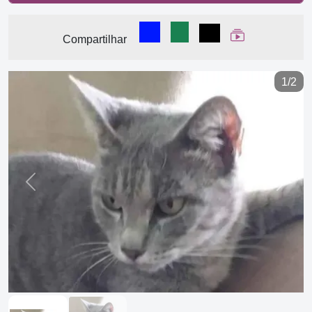
Compartilhar no Facebook
Compartilhar no WhatsA
Compartilhar
Ver Web Stor
Compartilhar
1/2
Previous
Next