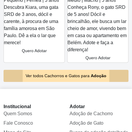
Pequeno | Fêmea | 3 anos
Médio | Macho | 5 anos
Descubra Kiara, uma gata
Conheça Rony, o gato SRD
SRD de 3 anos, dócil e
de 5 anos! Dócil e
carente, à procura de uma
brincalhão, ele busca um lar
família amorosa em São
cheio de amor, vivendo bem
Paulo. Dê a ela o lar que
em casa ou apartamento em
merece!
Belém. Adote e faça a
diferença!
Quero Adotar
Quero Adotar
Ver todos Cachorros e Gatos para
Adoção
Institucional
Adotar
Quem Somos
Adoção de Cachorro
Fale Conosco
Adoção de Gato