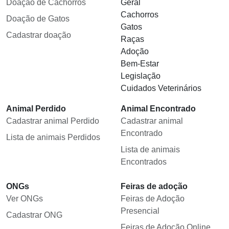
Doação de Cachorros
Geral
Cachorros
Doação de Gatos
Gatos
Cadastrar doação
Raças
Adoção
Bem-Estar
Legislação
Cuidados Veterinários
Animal Perdido
Animal Encontrado
Cadastrar animal Perdido
Cadastrar animal
Encontrado
Lista de animais Perdidos
Lista de animais
Encontrados
ONGs
Feiras de adoção
Ver ONGs
Feiras de Adoção
Presencial
Cadastrar ONG
Feiras de Adoção Online