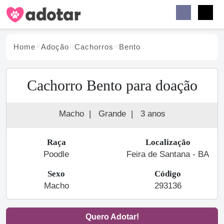
Buscar
Faceb
Instag
Menu
Home
Adoção
Cachorro
s
Bento
Cachorro Bento para doação
Macho
|
Grande
|
3 anos
Raça
Localização
Poodle
Feira de Santana - BA
Sexo
Código
Macho
293136
Quero Adotar!