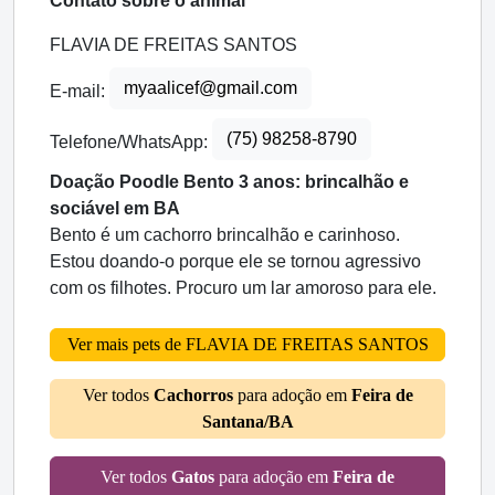
Contato sobre o animal
FLAVIA DE FREITAS SANTOS
myaalicef@gmail.com
E-mail:
(75) 98258-8790
Telefone/WhatsApp:
Doação Poodle Bento 3 anos: brincalhão e
sociável em BA
Bento é um cachorro brincalhão e carinhoso.
Estou doando-o porque ele se tornou agressivo
com os filhotes. Procuro um lar amoroso para ele.
Ver mais pets de FLAVIA DE FREITAS SANTOS
Ver todos
Cachorros
para adoção em
Feira de
Santana/BA
Ver todos
Gatos
para adoção em
Feira de