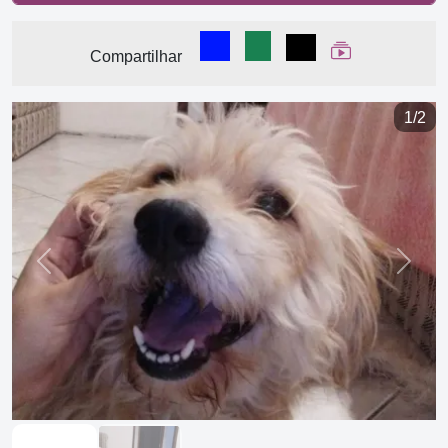
Compartilhar no Facebook
Compartilhar no WhatsA
Compartilhar
Ver Web Stor
Compartilhar
1/2
Previous
Next