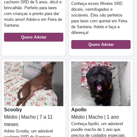
cachorro SRD de 5 anos, dócil e
Conheça esses filhotes SRD
brincalhão. Perfeito para lares
dóceis, vermifugados e
com crianças e pronto para dar
sociáveis. Eles são perfeitos
muito amor! Adote-o em Feira de
para lares com quintal em Feira
Santana.
de Santana. Adote e faça a
diferença!
Quero Adotar
Quero Adotar
Scooby
Apollo
Médio | Macho | 7 a 11
Médio | Macho | 1 ano
Conheça Apollo, um adorável
meses
poodle macho de 1 ano que
Adote Scooby, um adorável
precisa de cuidados especiais.
cachorro SRD de 9 meses,