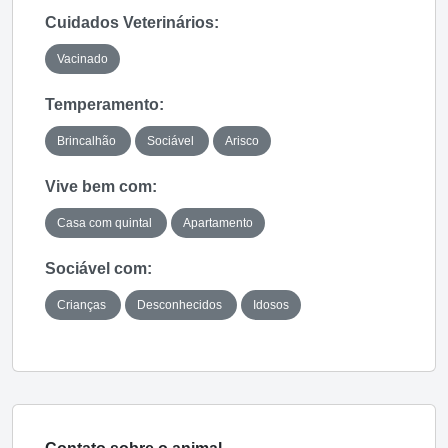
Cuidados Veterinários:
Vacinado
Temperamento:
Brincalhão
Sociável
Arisco
Vive bem com:
Casa com quintal
Apartamento
Sociável com:
Crianças
Desconhecidos
Idosos