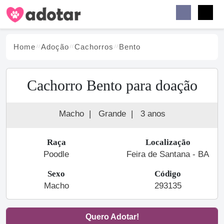
Buscar
Faceb
Instag
Menu
Home
Adoção
Cachorro
s
Bento
Cachorro Bento para doação
Macho
|
Grande
|
3 anos
Raça
Localização
Poodle
Feira de Santana - BA
Sexo
Código
Macho
293135
Quero Adotar!