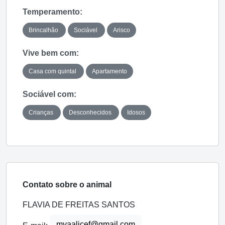
Temperamento:
Brincalhão
Sociável
Arisco
Vive bem com:
Casa com quintal
Apartamento
Sociável com:
Crianças
Desconhecidos
Idosos
Contato sobre o animal
FLAVIA DE FREITAS SANTOS
myaalicef@gmail.com