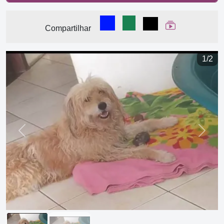
Compartilhar no Facebook
Compartilhar no WhatsA
Compartilhar
Ver Web Stor
Compartilhar
1/2
Previous
Next