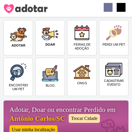
Buscar
Faceb
Instag
Menu
DOAR
PERDI UM PET
FEIRAS DE
ADOTAR
ADOÇÃO
CADASTRAR
ONGS
EVENTO
ENCONTREI
BLOG
UM PET
Adotar, Doar ou encontrar Perdido em
Antônio Carlos/SC
Trocar Cidade
Usar minha localização