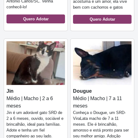
Antônio Carlos/SC. Venha
acostuma é um amor, ela vive
conhecê-lo!
bem com cachorros e gatos
Quero Adotar
Quero Adotar
Jin
Dougue
Médio | Macho | 2 a 6
Médio | Macho | 7 a 11
meses
meses
Jin é um adorável gato SRD de
Conheça o Dougue, um SRD-
2 a 6 meses, ouvido, sociável e
ViraLata macho de 7 a 11
brincalhão, ideal para famílias.
meses. Ele é brincalhão,
Adote e tenha um fiel
amoroso e está pronto para ser
companheiro ao seu lado.
seu melhor amigo. Adoção