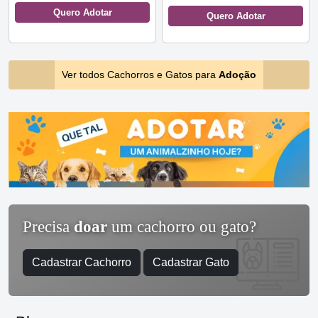
Quero Adotar
Quero Adotar
Ver todos Cachorros e Gatos para
Adoção
Precisa
doar
um cachorro ou gato?
Cadastrar Cachorro
Cadastrar Gato