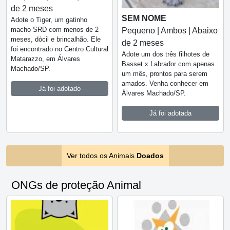
de 2 meses
SEM NOME
Adote o Tiger, um gatinho
macho SRD com menos de 2
Pequeno | Ambos | Abaixo
meses, dócil e brincalhão. Ele
de 2 meses
foi encontrado no Centro Cultural
Adote um dos três filhotes de
Matarazzo, em Álvares
Basset x Labrador com apenas
Machado/SP.
um mês, prontos para serem
amados. Venha conhecer em
Já foi adotado
Álvares Machado/SP.
Já foi adotada
Ver todos os Animais
Doados
ONGs de proteção Animal