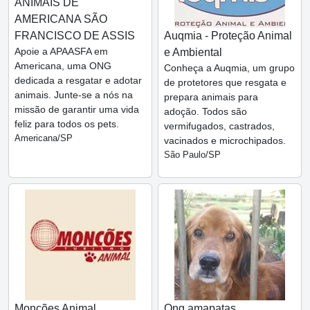
ANIMAIS DE
AMERICANA SÃO
FRANCISCO DE ASSIS
Auqmia - Proteção Animal
Apoie a APAASFA em
e Ambiental
Americana, uma ONG
Conheça a Auqmia, um grupo
dedicada a resgatar e adotar
de protetores que resgata e
animais. Junte-se a nós na
prepara animais para
missão de garantir uma vida
adoção. Todos são
feliz para todos os pets.
vermifugados, castrados,
Americana/SP
vacinados e microchipados.
São Paulo/SP
Monções Animal
Ong amapatas