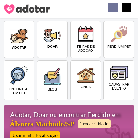
Buscar
Faceb
Instag
Menu
DOAR
PERDI UM PET
FEIRAS DE
ADOTAR
ADOÇÃO
CADASTRAR
ONGS
EVENTO
ENCONTREI
BLOG
UM PET
Adotar, Doar ou encontrar Perdido em
Álvares Machado/SP
Trocar Cidade
Usar minha localização