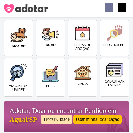
Buscar
Faceb
Instag
Menu
DOAR
PERDI UM PET
FEIRAS DE
ADOTAR
ADOÇÃO
CADASTRAR
ONGS
EVENTO
ENCONTREI
BLOG
UM PET
Adotar, Doar ou encontrar Perdido em
Aguaí/SP
Trocar Cidade
Usar minha localização