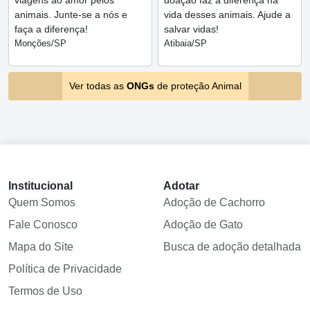
viagens ao amor pelos
doação faz a diferença na
animais. Junte-se a nós e
vida desses animais. Ajude a
faça a diferença!
salvar vidas!
Monções/SP
Atibaia/SP
Ver todas as
ONGs
de proteção Animal
Institucional
Adotar
Quem Somos
Adoção de Cachorro
Fale Conosco
Adoção de Gato
Mapa do Site
Busca de adoção detalhada
Política de Privacidade
Termos de Uso