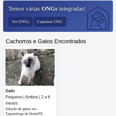
Temos várias
ONGs
integradas!
Ver ONGs
Cadastrar ONG
Cachorros e Gatos Encontrados
Gato
Pequeno | Ambos | 2 a 6
meses
Adoção de gatos em
Taquaritinga do Norte/PE.