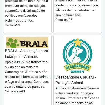
animais e ao meio ambiente,
proteção de animais. Ajude a
ajudando os abandonados e
promover feiras de adoção,
vítimas de maus-tratos na
castração e fiscalização de
sua comunidade.
políticas em favor dos
Petrolina/PE
bichinhos carentes.
Paulista/PE
BRALA - Associação para
Lutar pelos Animais
Apoie a BRALA e transforme
a vida dos animais em
Camaragibe. Junte-se a nós
na luta pelo bem-estar animal
Desabandone Caruaru -
e faça a diferença! Contribua,
Proteção Animal
seja voluntário ou parceiro.
Adote com Amor em Caruaru
Camaragibe/PE
- Desabandone Proteção
Animal. Protetoras dedicadas
ao amor e respeito pelos