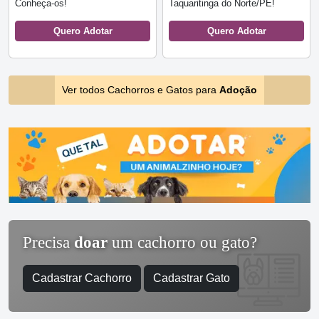
Conheça-os!
Taquaritinga do Norte/PE!
Quero Adotar
Quero Adotar
Ver todos Cachorros e Gatos para
Adoção
Precisa
doar
um cachorro ou gato?
Cadastrar Cachorro
Cadastrar Gato