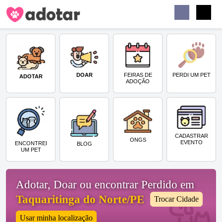
Buscar
Faceb
Instag
Menu
DOAR
PERDI UM PET
FEIRAS DE
ADOTAR
ADOÇÃO
CADASTRAR
ONGS
EVENTO
ENCONTREI
BLOG
UM PET
Adotar, Doar ou encontrar Perdido em
Taquaritinga do Norte/PE
Trocar Cidade
Usar minha localização