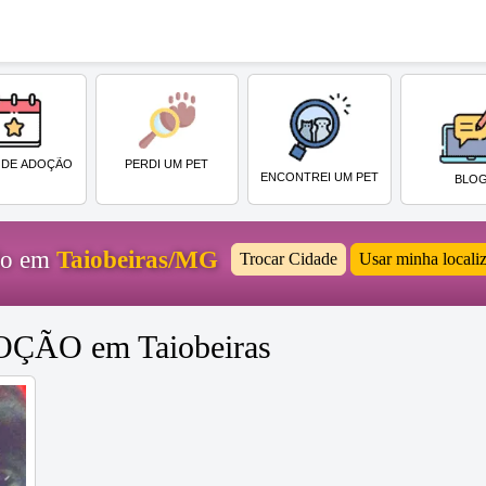
PERDI UM PET
 DE ADOÇÃO
ENCONTREI UM PET
BLO
ido em
Taiobeiras/MG
Trocar Cidade
Usar minha locali
DOÇÃO em Taiobeiras