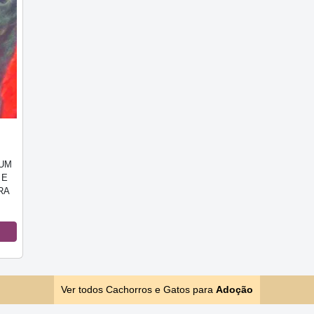
 UM
 E
RA
Ver todos Cachorros e Gatos para
Adoção