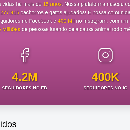
a vidas há mais de
15 anos
. Nossa plataforma nasceu c
e
277,915
cachorros e gatos ajudados! E nossa comunida
guidores no Facebook e
400 Mil
no Instagram, com um i
6 Milhões
de pessoas lutando pela causa animal todo mê
4.2M
400K
SEGUIDORES NO FB
SEGUIDORES NO IG
idos