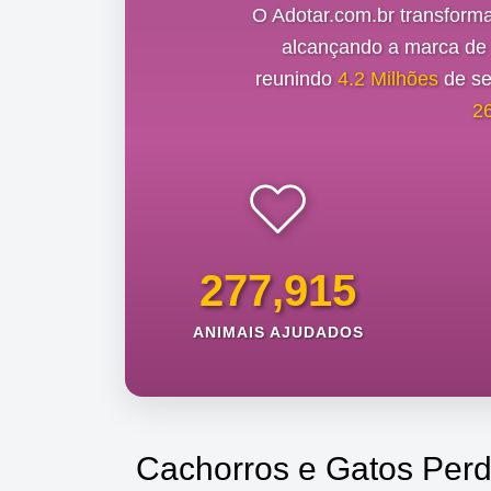
O Adotar.com.br transform
alcançando a marca d
reunindo
4.2 Milhões
de se
2
277,915
ANIMAIS AJUDADOS
Cachorros e Gatos Perd