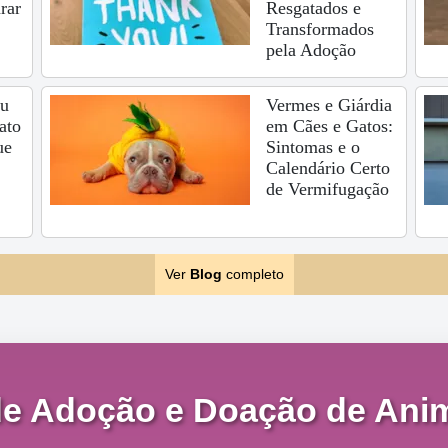
rar
Resgatados e
Transformados
pela Adoção
eu
Vermes e Giárdia
ato
em Cães e Gatos:
ue
Sintomas e o
Calendário Certo
de Vermifugação
Ver
Blog
completo
de Adoção e Doação de Anim