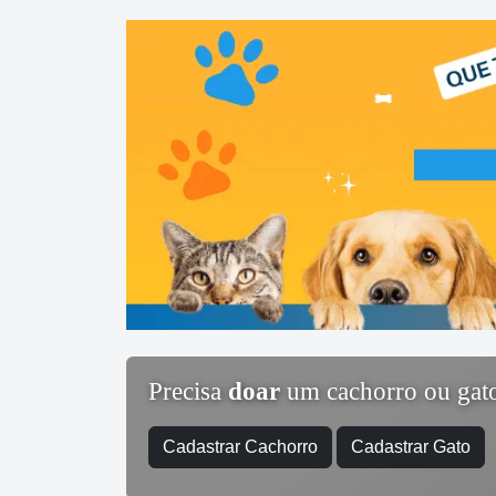
Precisa
doar
um cachorro ou gat
Cadastrar Cachorro
Cadastrar Gato