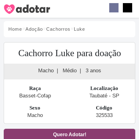
Buscar
Faceb
Instag
Menu
Home
Adoção
Cachorro
s
Luke
Cachorro Luke para doação
Macho
|
Médio
|
3 anos
Raça
Localização
Basset-Cofap
Taubaté - SP
Sexo
Código
Macho
325533
Quero Adotar!