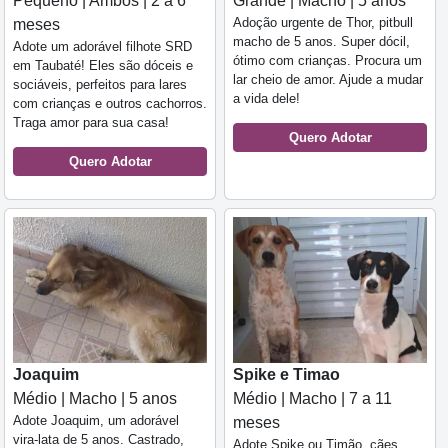
Pequeno | Ambos | 2 a 6
Grande | Macho | 5 anos
Adoção urgente de Thor, pitbull
meses
macho de 5 anos. Super dócil,
Adote um adorável filhote SRD
ótimo com crianças. Procura um
em Taubaté! Eles são dóceis e
lar cheio de amor. Ajude a mudar
sociáveis, perfeitos para lares
a vida dele!
com crianças e outros cachorros.
Traga amor para sua casa!
Quero Adotar
Quero Adotar
Joaquim
Spike e Timao
Médio | Macho | 5 anos
Médio | Macho | 7 a 11
Adote Joaquim, um adorável
meses
vira-lata de 5 anos. Castrado,
Adote Spike ou Timão, cães