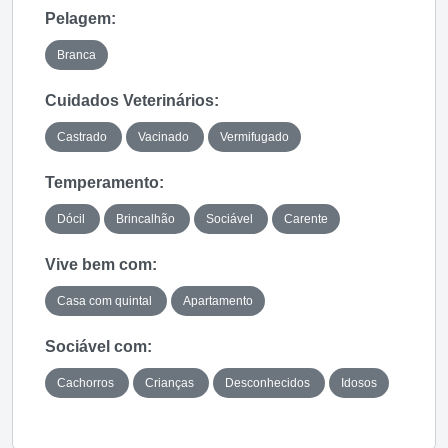
Pelagem:
Branca
Cuidados Veterinários:
Castrado
Vacinado
Vermifugado
Temperamento:
Dócil
Brincalhão
Sociável
Carente
Vive bem com:
Casa com quintal
Apartamento
Sociável com:
Cachorros
Crianças
Desconhecidos
Idosos