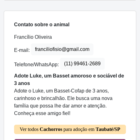
Contato sobre o animal
Francílio Oliveira
franciliofisio@gmail.com
E-mail:
(11) 99461-2689
Telefone/WhatsApp:
Adote Luke, um Basset amoroso e sociável de
3 anos
Adote o Luke, um Basset-Cofap de 3 anos,
carinhoso e brincalhão. Ele busca uma nova
família que possa lhe dar amor e atenção.
Conheça esse amigo fiel!
Ver todos
Cachorros
para adoção em
Taubaté/SP