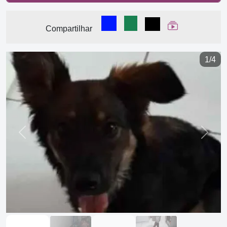
Compartilhar no Facebook
Compartilhar no WhatsA
Compartilhar
Ver Web Stor
Compartilhar
1/4
Previous
Next