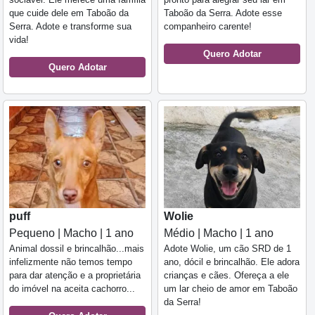
que cuide dele em Taboão da
Taboão da Serra. Adote esse
Serra. Adote e transforme sua
companheiro carente!
vida!
Quero Adotar
Quero Adotar
puff
Wolie
Pequeno | Macho | 1 ano
Médio | Macho | 1 ano
Animal dossil e brincalhão...mais
Adote Wolie, um cão SRD de 1
infelizmente não temos tempo
ano, dócil e brincalhão. Ele adora
para dar atenção e a proprietária
crianças e cães. Ofereça a ele
do imóvel na aceita cachorro...
um lar cheio de amor em Taboão
da Serra!