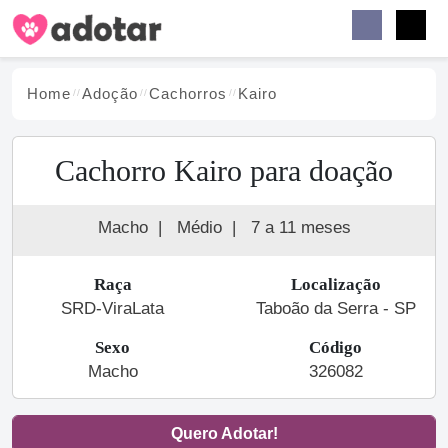
Buscar
Faceb
Instag
Menu
Home
Adoção
Cachorro
s
Kairo
Cachorro Kairo para doação
Macho
|
Médio
|
7 a 11 meses
Raça
Localização
SRD-ViraLata
Taboão da Serra - SP
Sexo
Código
Macho
326082
Quero Adotar!