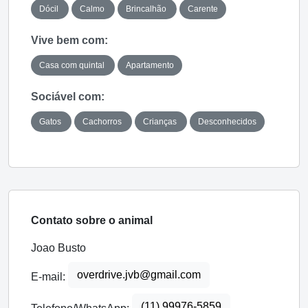
Dócil
Calmo
Brincalhão
Carente
Vive bem com:
Casa com quintal
Apartamento
Sociável com:
Gatos
Cachorros
Crianças
Desconhecidos
Contato sobre o animal
Joao Busto
overdrive.jvb@gmail.com
E-mail:
(11) 99976-5859