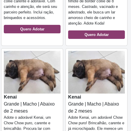
collie carente e adorável. Com
filhote de border collie de 8
carinho e atenção, ele será seu
meses. Castrado, vacinado e
parceiro perfeito. Inclui ração,
adestrado, ele busca um lar
brinquedos e acessórios.
amoroso cheio de carinho e
atenção. Adote Koda!
Quero Adotar
Quero Adotar
Kenai
Kenai
Grande | Macho | Abaixo
Grande | Macho | Abaixo
de 2 meses
de 2 meses
Adote o adorável Kenai, um
Adote Kenai, um adorável Chow
Chow Chow puro, carente e
Chow puro! Brincalhão, carente e
brincalhão. Procura lar com
já microchipado. Ele merece um