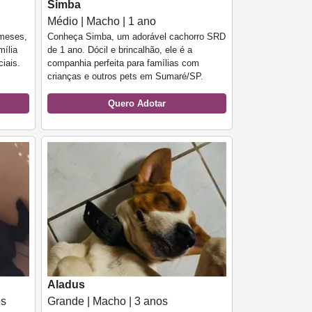
Simba
Médio | Macho | 1 ano
meses,
Conheça Simba, um adorável cachorro SRD
mília
de 1 ano. Dócil e brincalhão, ele é a
iais.
companhia perfeita para famílias com
crianças e outros pets em Sumaré/SP.
Quero Adotar
Aladus
os
Grande | Macho | 3 anos