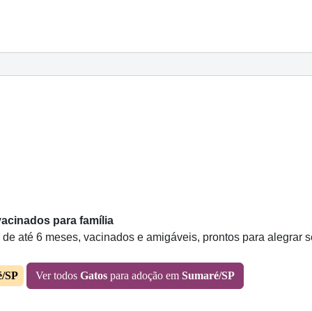
acinados para família
 de até 6 meses, vacinados e amigáveis, prontos para alegrar se
é/SP
Ver todos
Gatos
para adoção em
Sumaré/SP