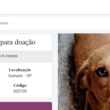
 zeus
 para doação
a 6 meses
Localização
Sumaré - SP
Código
Previous
325729