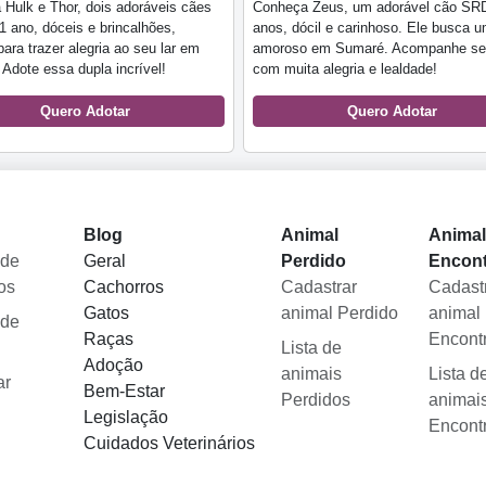
Hulk e Thor, dois adoráveis cães
Conheça Zeus, um adorável cão SR
 ano, dóceis e brincalhões,
anos, dócil e carinhoso. Ele busca u
para trazer alegria ao seu lar em
amoroso em Sumaré. Acompanhe se
Adote essa dupla incrível!
com muita alegria e lealdade!
Quero Adotar
Quero Adotar
Blog
Animal
Anima
 de
Geral
Perdido
Encon
os
Cachorros
Cadastrar
Cadast
Gatos
animal Perdido
animal
 de
Raças
Encont
Lista de
Adoção
animais
Lista d
ar
Bem-Estar
Perdidos
animai
Legislação
Encont
Cuidados Veterinários