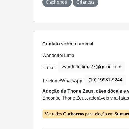
Cachorros
Crianças
Contato sobre o animal
Wanderlei Lima
wanderleilima27@gmail.com
E-mail:
(19) 19981-9244
Telefone/WhatsApp:
Adoção de Thor e Zeus, cães dóceis e v
Encontre Thor e Zeus, adoráveis vira-latas
Ver todos
Cachorros
para adoção em
Sumar