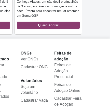
D de 8
Conheça Aladus, um cão dócil e brincalhão
m lar
de 3 anos, sociável com crianças e outros
us dias
cães. Pronto para encontrar um lar amoroso
em Sumaré/SP!
Quero Adotar
l
ONGs
Feiras de
trado
Ver ONGs
adoção
rar
Feiras de
Cadastrar ONG
Adoção
rado
Presencial
Voluntários
e
Feiras de
Seja um
s
Adoção Online
voluntário
rados
Cadastrar Feira
Cadastrar Vaga
de Adoção