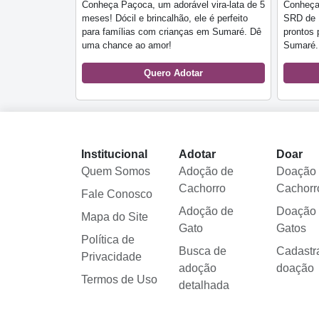
Conheça Paçoca, um adorável vira-lata de 5
Conheça 
meses! Dócil e brincalhão, ele é perfeito
SRD de 1
para famílias com crianças em Sumaré. Dê
prontos 
uma chance ao amor!
Sumaré. 
Quero Adotar
Institucional
Adotar
Doar
Quem Somos
Adoção de
Doação
Cachorro
Cachorr
Fale Conosco
Adoção de
Doação
Mapa do Site
Gato
Gatos
Política de
Busca de
Cadastr
Privacidade
adoção
doação
Termos de Uso
detalhada