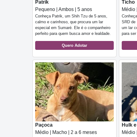
Patrik
Ticho
Pequeno | Ambos | 5 anos
Médio 
Conheça Patrik, um Shih Tzu de 5 anos,
Conheça 
calmo e carinhoso, que procura um lar
SRD de 1
especial em Sumaré. Ele é o companheiro
um lar 
perfeito para quem busca amor e lealdade.
para ser
Quero Adotar
Paçoca
Hulk e
Médio | Macho | 2 a 6 meses
Médio 