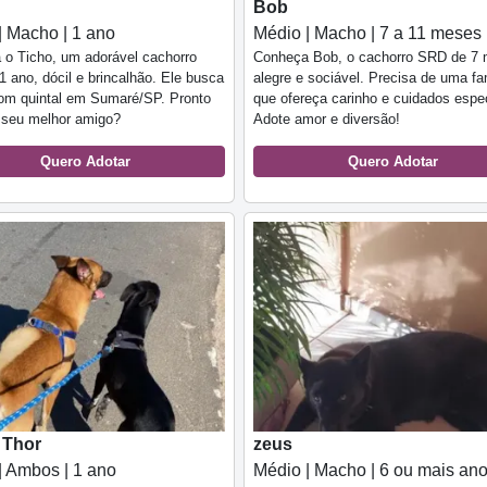
Bob
| Macho | 1 ano
Médio | Macho | 7 a 11 meses
o Ticho, um adorável cachorro
Conheça Bob, o cachorro SRD de 7 
 ano, dócil e brincalhão. Ele busca
alegre e sociável. Precisa de uma fa
com quintal em Sumaré/SP. Pronto
que ofereça carinho e cuidados espec
 seu melhor amigo?
Adote amor e diversão!
Quero Adotar
Quero Adotar
 Thor
zeus
| Ambos | 1 ano
Médio | Macho | 6 ou mais an