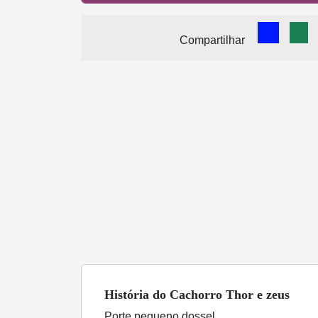
Comparti
Com
Compartilhar
História
do Cachorro
Thor e zeus
Porte pequeno dossel