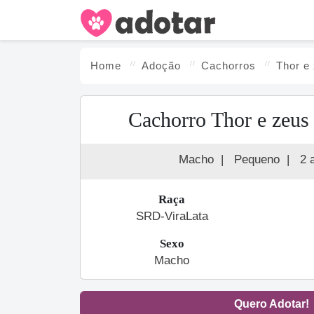
Home
Adoção
Cachorro
s
Thor e
Cachorro Thor e zeus
Macho
|
Pequeno
|
2 
Raça
SRD-ViraLata
Sexo
Macho
Quero Adotar!