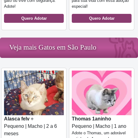
gato ou vive com segurança.
para sua vida com essa adoção
Adote!
especial!
Quero Adotar
Quero Adotar
Veja mais Gatos em São Paulo
Alasca felv ÷
Thomas 1aninho
Pequeno | Macho | 2 a 6
Pequeno | Macho | 1 ano
Adote o Thomas, um adorável
meses