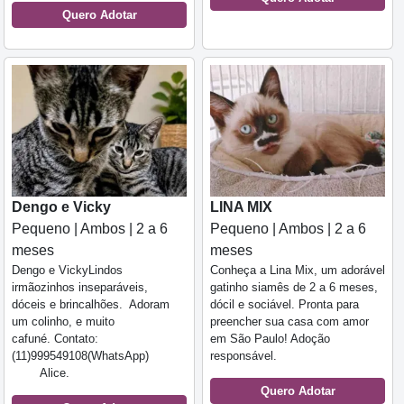
Quero Adotar
Dengo e Vicky
LINA MIX
Pequeno | Ambos | 2 a 6
Pequeno | Ambos | 2 a 6
meses
meses
Dengo e VickyLindos
Conheça a Lina Mix, um adorável
irmãozinhos inseparáveis,
gatinho siamês de 2 a 6 meses,
dóceis e brincalhões. Adoram
dócil e sociável. Pronta para
um colinho, e muito
preencher sua casa com amor
cafuné. Contato:
em São Paulo! Adoção
(11)999549108(WhatsApp)
responsável.
Alice.
Quero Adotar