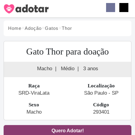
Buscar
Faceb
Instag
Menu
Home
Adoção
Gato
s
Thor
Gato Thor para doação
Macho
|
Médio
|
3 anos
Raça
Localização
SRD-ViraLata
São Paulo - SP
Sexo
Código
Macho
293401
Quero Adotar!