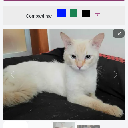
Compartilhar no Facebook
Compartilhar no WhatsA
Compartilhar
Ver Web Stor
Compartilhar
1/4
Previous
Next