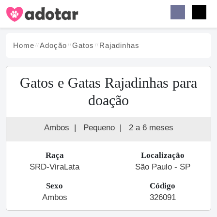
Buscar
Faceb
Instag
Menu
Home
Adoção
Gato
s
Rajadinhas
Gatos e Gatas Rajadinhas para
doação
Ambos
|
Pequeno
|
2 a 6 meses
Raça
Localização
SRD-ViraLata
São Paulo - SP
Sexo
Código
Ambos
326091