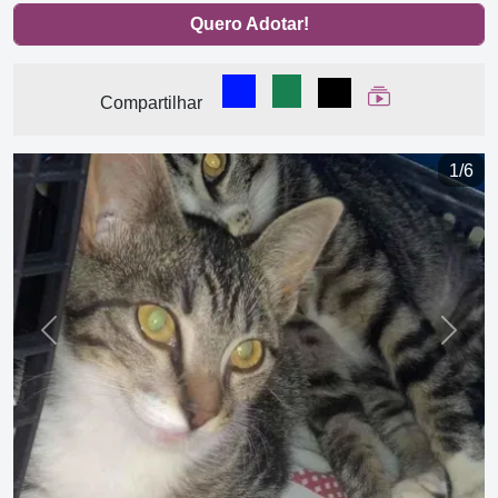
Quero Adotar!
Compartilhar no Facebook
Compartilhar no WhatsA
Compartilhar
Ver Web Stor
Compartilhar
1/6
Previous
Next