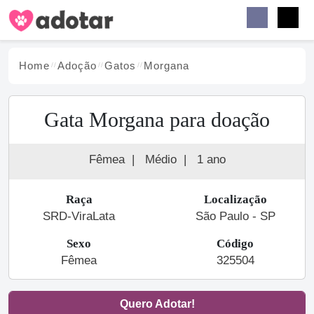
Buscar
Faceb
Instag
Menu
Home
Adoção
Gato
s
Morgana
Gata Morgana para doação
Fêmea
|
Médio
|
1 ano
Raça
Localização
SRD-ViraLata
São Paulo - SP
Sexo
Código
Fêmea
325504
Quero Adotar!