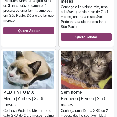
Descubra Kiara, uma gata SRD
meses
de 3 anos, dócil e carente, à
Conheça a Lenininha Mix, uma
procura de uma família amorosa
adorável gata siamesa de 7 a 11
em São Paulo. Dê a ela o lar que
meses, castrada e sociável.
merece!
Perfeita para alegrar seu lar em
São Paulo!
Quero Adotar
Quero Adotar
PEDRINHO MIX
Sem nome
Médio | Ambos | 2 a 6
Pequeno | Fêmea | 2 a 6
meses
meses
Conheça Pedrinho Mix, um fofo
Conheça uma fêmea SRD de 2
gato SRD de 2 a 6 meses, calmo
meses, dócil e sociável. Ideal