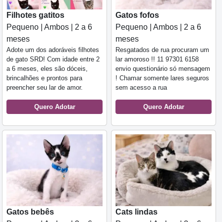
Filhotes gatitos
Gatos fofos
Pequeno | Ambos | 2 a 6
Pequeno | Ambos | 2 a 6
meses
meses
Adote um dos adoráveis filhotes
Resgatados de rua procuram um
de gato SRD! Com idade entre 2
lar amoroso !! 11 97301 6158
a 6 meses, eles são dóceis,
envio questionário só mensagem
brincalhões e prontos para
! Chamar somente lares seguros
preencher seu lar de amor.
sem acesso a rua
Quero Adotar
Quero Adotar
Gatos bebês
Cats lindas