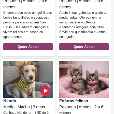
Pequeno | Ambos | 2 a 6
Pequeno | Ambos | 2 a 6
meses
meses
Encontre seu novo amigo! Gatos
Adote lindas gatinhas e ajude a
bebês brincalhões e sociáveis,
mudar vidas! Ofereça um lar
prontos para adoção em São
responsável e acolhedor.
Paulo. Eles adoram crianças e
Aceitamos adoções conjuntas.
vivem felizes em casas ou
Envie seu questionário e venha
apartamentos.
nos ajudar!
Quero Adotar
Quero Adotar
Nando
Fofuras felinas
Médio | Macho | 3 anos
Pequeno | Ambos | 2 a 6
Conheça Nando, um SRD de 3
meses