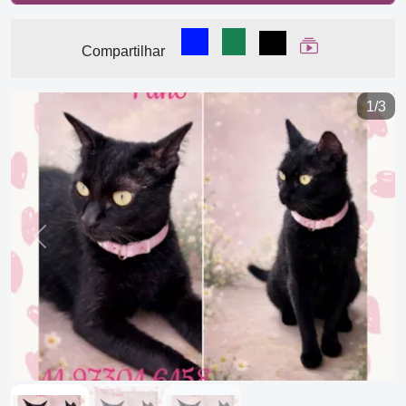
Compartilhar no Facebook
Compartilhar no WhatsA
Compartilhar
Ver Web Stor
Compartilhar
1/3
Previous
Next