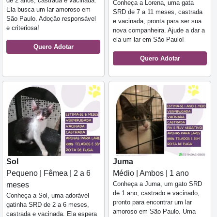
de 2 anos, castrada e vacinada.
Conheça a Lorena, uma gata
Ela busca um lar amoroso em
SRD de 7 a 11 meses, castrada
São Paulo. Adoção responsável
e vacinada, pronta para ser sua
e criteriosa!
nova companheira. Ajude a dar a
ela um lar em São Paulo!
Quero Adotar
Quero Adotar
Sol
Juma
Pequeno | Fêmea | 2 a 6
Médio | Ambos | 1 ano
Conheça a Juma, um gato SRD
meses
de 1 ano, castrado e vacinado,
Conheça a Sol, uma adorável
pronto para encontrar um lar
gatinha SRD de 2 a 6 meses,
amoroso em São Paulo. Uma
castrada e vacinada. Ela espera