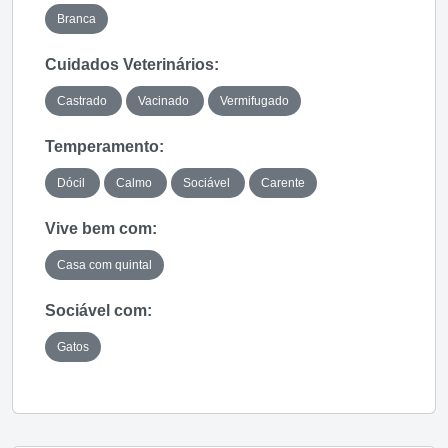
Branca
Cuidados Veterinários:
Castrado
Vacinado
Vermifugado
Temperamento:
Dócil
Calmo
Sociável
Carente
Vive bem com:
Casa com quintal
Sociável com:
Gatos