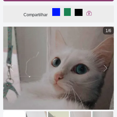
Compartilhar no Facebook
Compartilhar no WhatsA
Compartilhar
Ver Web Stor
Compartilhar
1/6
Previous
Next