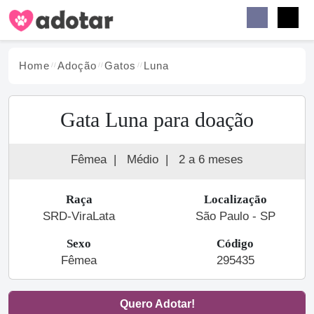
Buscar
Faceb
Instag
Menu
Home
Adoção
Gato
s
Luna
Gata Luna para doação
Fêmea
|
Médio
|
2 a 6 meses
Raça
Localização
SRD-ViraLata
São Paulo - SP
Sexo
Código
Fêmea
295435
Quero Adotar!