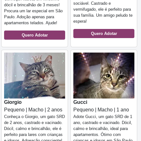
sociável. Castrado e
dócil e brincalhão de 3 meses!
vermifugado, ele é perfeito para
Procura um lar especial em São
sua família. Um amigo peludo te
Paulo. Adoção apenas para
espera!
apartamentos telados. Ajude!
Quero Adotar
Quero Adotar
Giorgio
Gucci
Pequeno | Macho | 2 anos
Pequeno | Macho | 1 ano
Conheça o Giorgio, um gato SRD
Adote Gucci, um gato SRD de 1
de 2 anos, castrado e vacinado.
ano, castrado e vacinado. Dócil,
Dócil, calmo e brincalhão, ele é
calmo e brincalhão, ideal para
perfeito para lares com crianças
apartamentos. Ótimo com
e idosos. Adoeação consciente!
crianças e idosos em São Paulo.