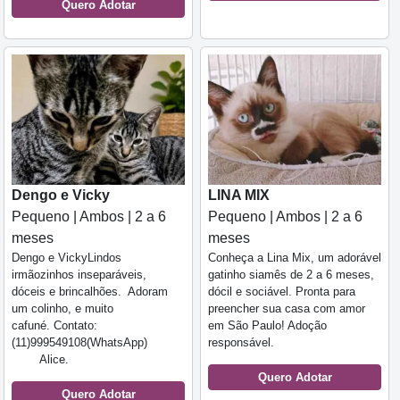
Quero Adotar
Dengo e Vicky
LINA MIX
Pequeno | Ambos | 2 a 6
Pequeno | Ambos | 2 a 6
meses
meses
Dengo e VickyLindos
Conheça a Lina Mix, um adorável
irmãozinhos inseparáveis,
gatinho siamês de 2 a 6 meses,
dóceis e brincalhões. Adoram
dócil e sociável. Pronta para
um colinho, e muito
preencher sua casa com amor
cafuné. Contato:
em São Paulo! Adoção
(11)999549108(WhatsApp)
responsável.
Alice.
Quero Adotar
Quero Adotar