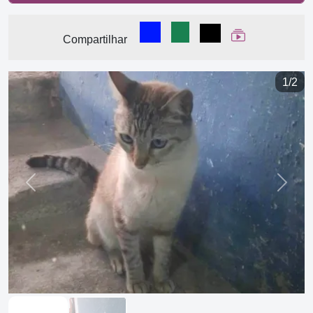
Compartilhar no Facebook
Compartilhar no WhatsA
Compartilhar
Ver Web Stor
Compartilhar
1/2
Previous
Next