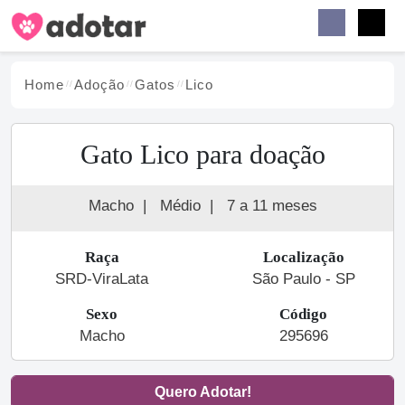
Buscar
Faceb
Instag
Menu
Home
Adoção
Gato
s
Lico
Gato Lico para doação
Macho
|
Médio
|
7 a 11 meses
Raça
Localização
SRD-ViraLata
São Paulo - SP
Sexo
Código
Macho
295696
Quero Adotar!