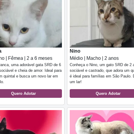
a
Nino
o | Fêmea | 2 a 6 meses
Médio | Macho | 2 anos
ranca, uma adorável gata SRD de 6
Conheça o Nino, um gato SRD de 2 
ociável e cheia de amor. Ideal para
sociável e castrado, que adora um qu
m quintal e busca um novo lar em
é ideal para famílias em São Paulo. 
lo.
um lar!
Quero Adotar
Quero Adotar