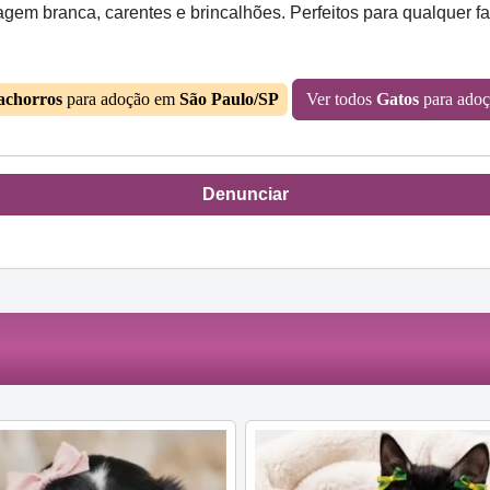
m branca, carentes e brincalhões. Perfeitos para qualquer fam
achorros
para adoção em
São Paulo/SP
Ver todos
Gatos
para ado
Denunciar