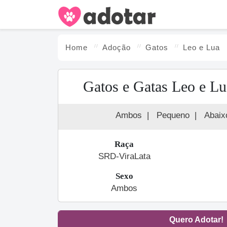
Home
Adoção
Gato
s
Leo e Lua
Gatos e Gatas Leo e Lu
Ambos
|
Pequeno
|
Abaix
Raça
SRD-ViraLata
Sexo
Ambos
Quero Adotar!