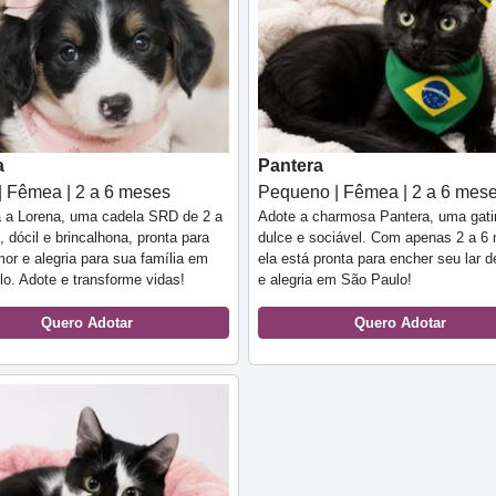
a
Pantera
| Fêmea | 2 a 6 meses
Pequeno | Fêmea | 2 a 6 mes
 a Lorena, uma cadela SRD de 2 a
Adote a charmosa Pantera, uma gat
 dócil e brincalhona, pronta para
dulce e sociável. Com apenas 2 a 6
mor e alegria para sua família em
ela está pronta para encher seu lar 
o. Adote e transforme vidas!
e alegria em São Paulo!
Quero Adotar
Quero Adotar