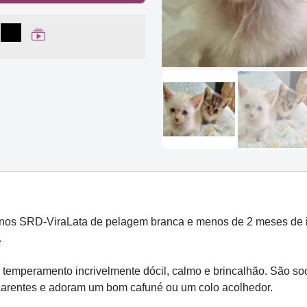
lhar no Facebook
partilhar no WhatsApp
Compartilhar
Ver Web Story
nos SRD-ViraLata de pelagem branca e menos de 2 meses de id
.
emperamento incrivelmente dócil, calmo e brincalhão. São so
o carentes e adoram um bom cafuné ou um colo acolhedor.