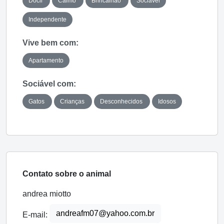
Dócil
Calmo
Brincalhão
Sociável
Independente
Vive bem com:
Apartamento
Sociável com:
Gatos
Crianças
Desconhecidos
Idosos
Contato sobre o animal
andrea miotto
andreafm07@yahoo.com.br
E-mail: