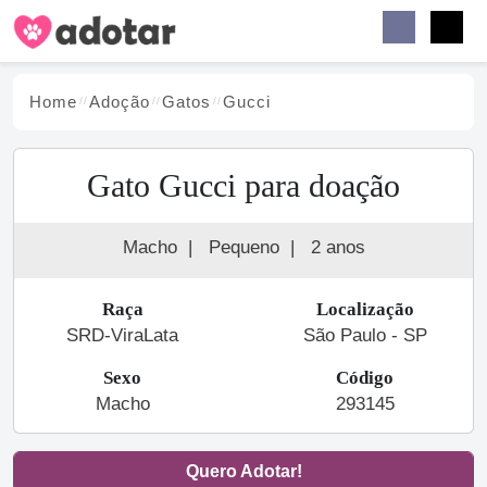
Buscar
Faceb
Instag
Menu
Home
Adoção
Gato
s
Gucci
Gato Gucci para doação
Macho
|
Pequeno
|
2 anos
Raça
Localização
SRD-ViraLata
São Paulo - SP
Sexo
Código
Macho
293145
Quero Adotar!