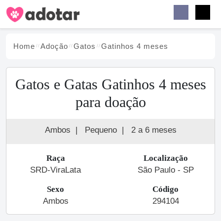
Buscar
Faceb
Instag
Menu
Home
Adoção
Gato
s
Gatinhos 4 meses
Gatos e Gatas Gatinhos 4 meses
para doação
Ambos
|
Pequeno
|
2 a 6 meses
Raça
Localização
SRD-ViraLata
São Paulo - SP
Sexo
Código
Ambos
294104