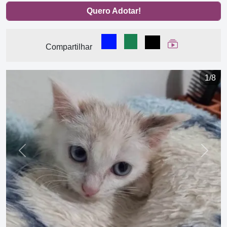
Quero Adotar!
Compartilhar no Facebook
Compartilhar no WhatsA
Compartilhar
Ver Web Stor
Compartilhar
1/8
Previous
Next