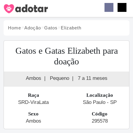
Buscar
Faceb
Instag
Menu
Home
Adoção
Gato
s
Elizabeth
Gatos e Gatas Elizabeth para
doação
Ambos
|
Pequeno
|
7 a 11 meses
Raça
Localização
SRD-ViraLata
São Paulo - SP
Sexo
Código
Ambos
295578