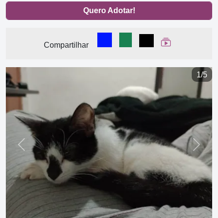
Quero Adotar!
Compartilhar no Facebook
Compartilhar no WhatsA
Compartilhar
Ver Web Stor
Compartilhar
1/5
Previous
Next