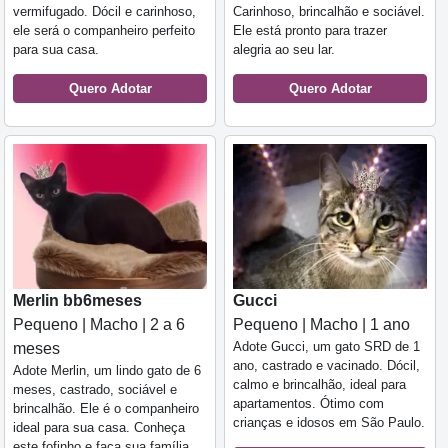
vermifugado. Dócil e carinhoso,
Carinhoso, brincalhão e sociável.
ele será o companheiro perfeito
Ele está pronto para trazer
para sua casa.
alegria ao seu lar.
Quero Adotar
Quero Adotar
Merlin bb6meses
Gucci
Pequeno | Macho | 2 a 6
Pequeno | Macho | 1 ano
Adote Gucci, um gato SRD de 1
meses
ano, castrado e vacinado. Dócil,
Adote Merlin, um lindo gato de 6
calmo e brincalhão, ideal para
meses, castrado, sociável e
apartamentos. Ótimo com
brincalhão. Ele é o companheiro
crianças e idosos em São Paulo.
ideal para sua casa. Conheça
este fofinho e faça sua família