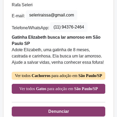
Rafa Seleri
seleriraissa@gmail.com
E-mail:
(11) 94376-2464
Telefone/WhatsApp:
Gatinha Elizabeth busca lar amoroso em São
Paulo SP
Adote Elizabeth, uma gatinha de 8 meses,
castrada e carinhosa. Ela busca um lar amoroso.
Ajude a salvar vidas, venha conhecer essa fofura!
Ver todos
Cachorros
para adoção em
São Paulo/SP
Ver todos
Gatos
para adoção em
São Paulo/SP
Denunciar