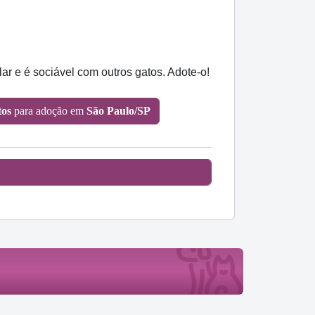
r e é sociável com outros gatos. Adote-o!
tos
para adoção em
São Paulo/SP