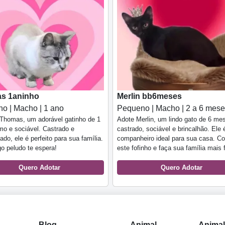
s 1aninho
Merlin bb6meses
o | Macho | 1 ano
Pequeno | Macho | 2 a 6 mes
Thomas, um adorável gatinho de 1
Adote Merlin, um lindo gato de 6 me
mo e sociável. Castrado e
castrado, sociável e brincalhão. Ele 
ado, ele é perfeito para sua família.
companheiro ideal para sua casa. C
o peludo te espera!
este fofinho e faça sua família mais f
Quero Adotar
Quero Adotar
Blog
Animal
Anima