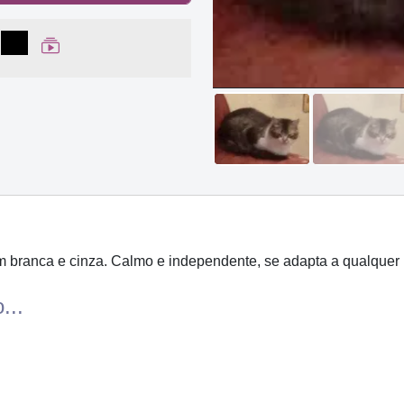
lhar no Facebook
partilhar no WhatsApp
Compartilhar
Ver Web Story
branca e cinza. Calmo e independente, se adapta a qualquer la
...