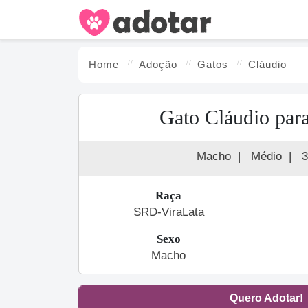
Home
Adoção
Gato
s
Cláudio
Gato Cláudio par
Macho
|
Médio
|
3
Raça
SRD-ViraLata
Sexo
Macho
Quero Adotar!