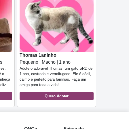
Thomas 1aninho
es
Pequeno | Macho | 1 ano
ses,
Adote o adorável Thomas, um gato SRD de
é o
1 ano, castrado e vermifugado. Ele é dócil,
onheça
calmo e perfeito para famílias. Faça um
eliz.
amigo para toda a vida!
Quero Adotar
l
ONGs
Feiras de