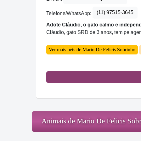
(11) 97515-3645
Telefone/WhatsApp:
Adote Cláudio, o gato calmo e indepen
Cláudio, gato SRD de 3 anos, tem pelagem 
Ver mais pets de Mario De Felicis Sobrinho
Animais de Mario De Felicis Sob